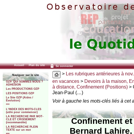
Accueil
Plan du site
Se connecter
>
Les rubriques antérieures à nov.
Naviguer sur le site
en vacances
>
Devoirs à la maison, E
OZP. QUI SOMMES NOUS ?
ADHESION
à distance, Confinement (Positions)
> 
Les PRODUCTIONS OZP
Jean-Paul (…)
LES POSITIONS OZP
Le Site OZP (Aides /
Voir à gauche les mots-clés liés à cet a
Evolution)
***
L’INDEX DES MOTS-CLES
(utile pour commencer)
LA RECHERCHE PAR MOT-
Confinement et 
CLE ET CROISEMENT
(recommandée)
LA RECHERCHE PLEIN
Bernard Lahire,
TEXTE sur un mot