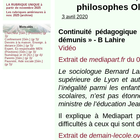
***
philosophes Oll
LA RUBRIQUE UNIQUE à
partir de novembre 2025
Les rubriques antérieures à
nov. 2025 (archive)
3 avril 2020
Mots-clés
Continuité pédagogique 
Chercheur [Gén.] (Positions) (gr
3)/
démunis » - B Lahire
Confinement [Gén.] (gr 5)/
Devoirs à la maison, Enseign. à
Vidéo
distance [Gén.] (gr 5)/
Expert, Ex-responsable MEN
(Positions) [Gén.] (gr 3)/
Numérique et IA [Act.] (gr 4)/
Extrait de
mediapart.fr
du 0
Parents [Gén.] (gr 3)/
Pauvreté, Aide sociale [Gén.]
(gr 5)/
Le sociologue Bernard Lah
supérieure de Lyon et au
l’inégalité parmi les enfan
scolaires, n’est pas éton
ministre de l’éducation Jean
Il explique à Mediapart p
difficultés à ceux qui sont d
Extrait de
demain-lecole.o