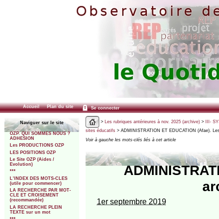
Accueil
Plan du site
Se connecter
>
Les rubriques antérieures à nov. 2025 (archive)
>
III- 
Naviguer sur le site
sites éducatifs
> ADMINISTRATION ET EDUCATION (Afae). Les a
OZP. QUI SOMMES NOUS ?
ADHESION
Voir à gauche les mots-clés liés à cet article
Les PRODUCTIONS OZP
LES POSITIONS OZP
Le Site OZP (Aides /
Evolution)
ADMINISTRATI
***
L’INDEX DES MOTS-CLES
ar
(utile pour commencer)
LA RECHERCHE PAR MOT-
CLE ET CROISEMENT
1er septembre 2019
(recommandée)
LA RECHERCHE PLEIN
TEXTE sur un mot