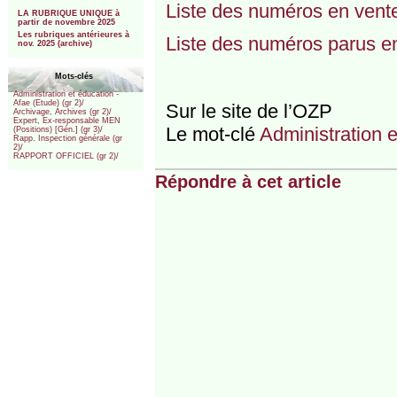
***
Liste des numéros en vente
LA RUBRIQUE UNIQUE à
partir de novembre 2025
Les rubriques antérieures à
Liste des numéros parus e
nov. 2025 (archive)
Mots-clés
Administration et éducation -
Afae (Etude) (gr 2)/
Sur le site de l’OZP
Archivage, Archives (gr 2)/
Expert, Ex-responsable MEN
Le mot-clé
Administration e
(Positions) [Gén.] (gr 3)/
Rapp. Inspection générale (gr
2)/
RAPPORT OFFICIEL (gr 2)/
Répondre à cet article