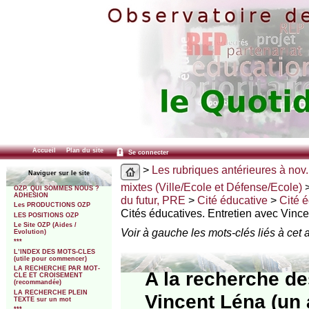
Accueil
Plan du site
Se connecter
>
Les rubriques antérieures à nov.
Naviguer sur le site
mixtes (Ville/Ecole et Défense/Ecole)
OZP. QUI SOMMES NOUS ?
ADHESION
du futur, PRE
>
Cité éducative
>
Cité é
Les PRODUCTIONS OZP
Cités éducatives. Entretien avec Vince
LES POSITIONS OZP
Le Site OZP (Aides /
Voir à gauche les mots-clés liés à cet a
Evolution)
***
L’INDEX DES MOTS-CLES
(utile pour commencer)
LA RECHERCHE PAR MOT-
A la recherche de
CLE ET CROISEMENT
(recommandée)
LA RECHERCHE PLEIN
Vincent Léna (un 
TEXTE sur un mot