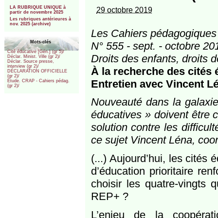
***
LA RUBRIQUE UNIQUE à
29 octobre 2019
partir de novembre 2025
Les rubriques antérieures à
nov. 2025 (archive)
Les Cahiers pédagogiques
Mots-clés
N° 555 - sept. - octobre 20
Cité éducative [Gén.] (gr 5)/
Droits des enfants, droits 
Déclar. Minist. Ville (gr 2)/
Déclar. Source presse,
interview (gr 2)/
À la recherche des cités 
DÉCLARATION OFFICIELLE
(gr 2)/
Entretien avec Vincent L
Etude. CRAP - Cahiers pédag.
(gr 2)/
Nouveauté dans la galaxie 
éducatives » doivent être c
solution contre les difficu
ce sujet Vincent Léna, coo
(...) Aujourd’hui, les cit
d’éducation prioritaire ren
choisir les quatre-vingts q
REP+ ?
L’enjeu de la coopérat