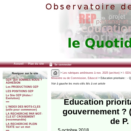
Accueil
Plan du site
Se connecter
>
Les rubriques antérieures à nov. 2025 (archive)
>
I- ED
Naviguer sur le site
Ministère ou de Commission, Eduscol
> Education prioritaire : -
OZP. QUI SOMMES NOUS ?
ADHESION
Voir à gauche les mots-clés liés à cet article
Les PRODUCTIONS OZP
LES POSITIONS OZP
Le Site OZP (Aides /
Evolution)
Education priorit
***
L’INDEX DES MOTS-CLES
gouvernement ? (L
(utile pour commencer)
LA RECHERCHE PAR MOT-
CLE ET CROISEMENT
de P.
(recommandée)
LA RECHERCHE PLEIN
TEXTE sur un mot
5 octobre 2018