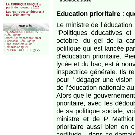
***
LA RUBRIQUE UNIQUE à
partir de novembre 2025
Education prioritaire : q
Les rubriques antérieures à
nov. 2025 (archive)
Le ministre de l’éducation 
Mots-clés
"Politiques éducatives et 
**EDUCATION PRIORITAIRE
[Gén.] (gr 5)/
Expert, Ex-responsable MEN
octobre, du gel de la cart
(Positions) [Gén.] (gr 3)/
Rapp. Ministère ou de
politique qui est lancée pa
Commission (gr 2)/
RAPPORT OFFICIEL (gr 2)/
d’éducation prioritaire. P
lycée et du bac, est à no
inspectrice générale. Ils r
pour " dégager une vision g
de l’éducation nationale au 
Alors que le gouvernement 
prioritaire, avec les dé
de sa politique sociale, v
ministre et de P Mathiot 
prioritaire aussi bien en 
certitude : dans ce domain