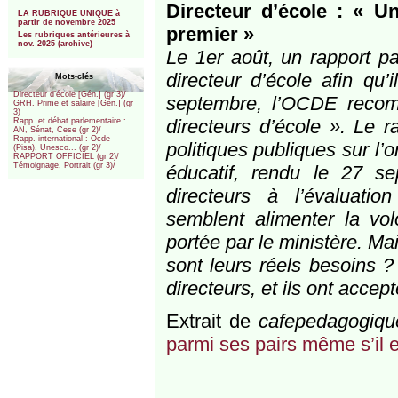
***
Directeur d’école : « U
LA RUBRIQUE UNIQUE à
partir de novembre 2025
premier »
Les rubriques antérieures à
nov. 2025 (archive)
Le 1er août, un rapport pa
directeur d’école afin qu’
Mots-clés
Directeur d’école [Gén.] (gr 3)/
septembre, l’OCDE recomm
GRH. Prime et salaire [Gén.] (gr
3)
directeurs d’école ». Le r
Rapp. et débat parlementaire :
AN, Sénat, Cese (gr 2)/
Rapp. international : Ocde
politiques publiques sur l’
(Pisa), Unesco... (gr 2)/
RAPPORT OFFICIEL (gr 2)/
Témoignage, Portrait (gr 3)/
éducatif, rendu le 27 sep
directeurs à l’évaluati
semblent alimenter la v
portée par le ministère. M
sont leurs réels besoins 
directeurs, et ils ont accep
Extrait de
cafepedagogiqu
parmi ses pairs même s’il e