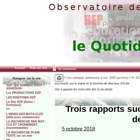
Accueil
Plan du site
Se connecter
>
Les rubriques antérieures à nov. 2025 (archive)
>
IV- A
Naviguer sur le site
successifs sur le statut et la fonction de directeur d’école
OZP. QUI SOMMES NOUS ?
ADHESION
Voir à gauche les mots-clés liés à cet article
Les PRODUCTIONS OZP
LES POSITIONS OZP
Le Site OZP (Aides /
Evolution)
Trois rapports suc
***
L’INDEX DES MOTS-CLES
d
(utile pour commencer)
LA RECHERCHE PAR MOT-
CLE ET CROISEMENT
5 octobre 2018
(recommandée)
LA RECHERCHE PLEIN
TEXTE sur un mot