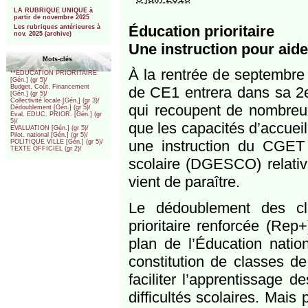
***
LA RUBRIQUE UNIQUE à
partir de novembre 2025
Éducation prioritaire
Les rubriques antérieures à
nov. 2025 (archive)
Une instruction pour aider
Mots-clés
À la rentrée de septembre
**EDUCATION PRIORITAIRE
[Gén.] (gr 5)/
Budget, Coût, Financement
de CE1 entrera dans sa 2e
[Gén.] (gr 5)/
Collectivité locale [Gén.] (gr 3)/
qui recoupent de nombreux 
Dédoublement [Gén.] (gr 5)/
Eval. EDUC. PRIOR. [Gén.] (gr
5)/
que les capacités d’accuei
EVALUATION [Gén.] (gr 5)/
Pilot. national [Gén.] (gr 5)/
une instruction du CGET 
POLITIQUE VILLE [Gén.] (gr 5)/
TEXTE OFFICIEL (gr 2)/
scolaire (DGESCO) relativ
vient de paraître.
Le dédoublement des c
prioritaire renforcée (Rep+
plan de l’Éducation nation
constitution de classes d
faciliter l’apprentissage 
difficultés scolaires. Mais 