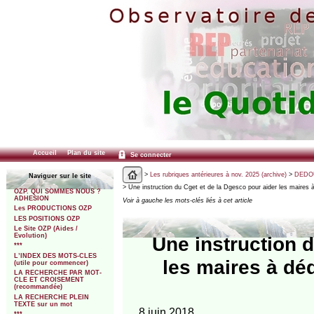
Accueil
Plan du site
Se connecter
>
Les rubriques antérieures à nov. 2025 (archive)
>
DEDOU
Naviguer sur le site
> Une instruction du Cget et de la Dgesco pour aider les maires 
OZP. QUI SOMMES NOUS ?
ADHESION
Voir à gauche les mots-clés liés à cet article
Les PRODUCTIONS OZP
LES POSITIONS OZP
Le Site OZP (Aides /
Evolution)
Une instruction 
***
L’INDEX DES MOTS-CLES
les maires à dé
(utile pour commencer)
LA RECHERCHE PAR MOT-
CLE ET CROISEMENT
(recommandée)
LA RECHERCHE PLEIN
TEXTE sur un mot
8 juin 2018