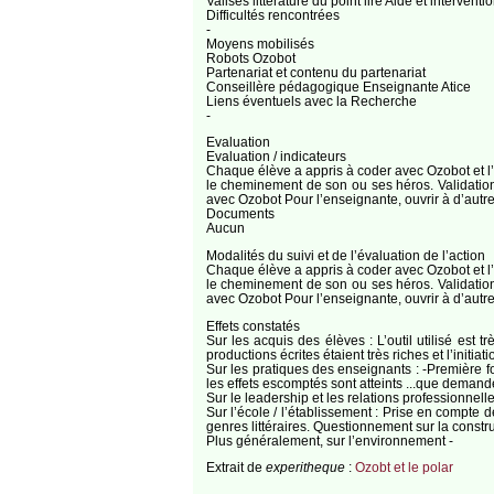
Valises littérature du point lire Aide et interv
Difficultés rencontrées
-
Moyens mobilisés
Robots Ozobot
Partenariat et contenu du partenariat
Conseillère pédagogique Enseignante Atice
Liens éventuels avec la Recherche
-
Evaluation
Evaluation / indicateurs
Chaque élève a appris à coder avec Ozobot et l’é
le cheminement de son ou ses héros. Validation
avec Ozobot Pour l’enseignante, ouvrir à d’autres
Documents
Aucun
Modalités du suivi et de l’évaluation de l’action
Chaque élève a appris à coder avec Ozobot et l’é
le cheminement de son ou ses héros. Validation
avec Ozobot Pour l’enseignante, ouvrir à d’autres
Effets constatés
Sur les acquis des élèves : L’outil utilisé est tr
productions écrites étaient très riches et l’initia
Sur les pratiques des enseignants : -Première fo
les effets escomptés sont atteints ...que demande
Sur le leadership et les relations professionnelles
Sur l’école / l’établissement : Prise en compte d
genres littéraires. Questionnement sur la constru
Plus généralement, sur l’environnement -
Extrait de
experitheque
:
Ozobt et le polar