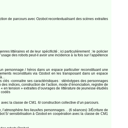
ruction de parcours avec Ozobot recontextualisant des scènes extraites
téraires et de leur spécificité ; ici particulièrement : le policier
’usage des robots peut-il avoir une incidence à la fois sur l’appétence
’un personnage / héros dans un espace particulier reconstituant une
ements reconstitués via Ozobot en les transposant dans un espace
t à…
rases clés -connaitre ses caractéristiques : stéréotypes des personnages
 des indices, construction de l’action, mode d’énonciation, registre de
s « en tension » extraites d’ouvrages de littérature de jeunesse étudiés
s codés
 avec la classe de CM1. 6/ construction collective d’un parcours.
ce, l’atmosphère /les lieux/les personnages… (6 séances) 3/Écriture de
obot 5/ sensibilisation à Ozobot en coopération avec la classe de CM1