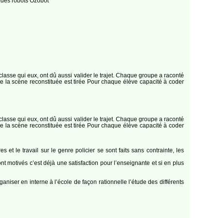
t des robots Ozobot
classe qui eux, ont dû aussi valider le trajet. Chaque groupe a raconté
e la scène reconstituée est tirée Pour chaque élève capacité à coder
classe qui eux, ont dû aussi valider le trajet. Chaque groupe a raconté
e la scène reconstituée est tirée Pour chaque élève capacité à coder
es et le travail sur le genre policier se sont faits sans contrainte, les
t motivés c’est déjà une satisfaction pour l’enseignante et si en plus
aniser en interne à l’école de façon rationnelle l’étude des différents