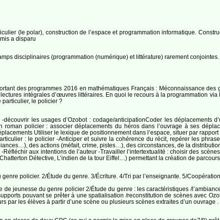
ticulier (le polar), construction de l’espace et programmation informatique. Const
rmis a disparu
hamps disciplinaires (programmation (numérique) et littérature) rarement conjointes.
ant des programmes 2016 en mathématiques Français : Méconnaissance des genres lit
ectures intégrales d’œuvres littéraires. En quoi le recours à la programmation via l
particulier, le policier ?
on -découvrir les usages d’Ozobot : codage/anticipationCoder les déplacements d
 roman policier : associer déplacements du héros dans l’ouvrage à ses déplac
déplacements Utiliser le lexique de positionnement dans l’espace, situer par rappor
e particulier : le policier -Anticiper et suivre la cohérence du récit, repérer les ph
ances…), des actions (méfait, crime, pistes…), des circonstances, de la distribution
fléchir aux intentions de l’auteur -Travailler l’intertextualité : choisir des scène
Chatterton Détective, L’indien de la tour Eiffel…) permettant la création de parcour
genre policier. 2/Étude du genre. 3/Écriture. 4/Tri par l’enseignante. 5/Coopération
re de jeunesse du genre policier 2/Étude du genre : les caractéristiques /l’ambian
 supports pouvant se prêter à une spatialisation /reconstitution de scènes avec Oz
ours par les élèves à partir d’une scène ou plusieurs scènes extraites d’un ouvrage .