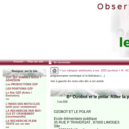
Accueil
Plan du site
Se connecter
>
Les rubriques antérieures à nov. 2025 (archive)
>
IX- A
Naviguer sur le site
programmation numérique et la littérature (…)
OZP. QUI SOMMES NOUS ?
ADHESION
Voir à gauche les mots-clés liés à cet article
Les PRODUCTIONS OZP
LES POSITIONS OZP
Le Site OZP (Aides /
Evolution)
B* Ozobot et le polar. Allier l
***
7 juin 2018
L’INDEX DES MOTS-CLES
(utile pour commencer)
LA RECHERCHE PAR MOT-
OZOBOT ET LE POLAR
CLE ET CROISEMENT
(recommandée)
Ecole élémentaire publique
LA RECHERCHE PLEIN
35 RUE P TRAVERSAT , 87000 LIMOGES
TEXTE sur un mot
Site :
***