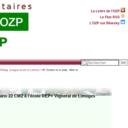
La Lettre de l'OZP
Le Flux RSS
L'OZP sur Bluesky
 Pédag. (Langue écrite et Lettres)
> B* Ozobot et le polar. Allier la
e dans 22 CM2 à l’école REP+ Vigneral de Limoges