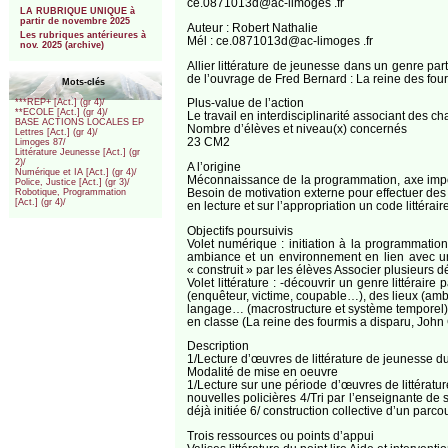
ce.0871013d@ac-limoges .fr
LA RUBRIQUE UNIQUE à
partir de novembre 2025
Auteur : Robert Nathalie
Les rubriques antérieures à
Mél : ce.0871013d@ac-limoges .fr
nov. 2025 (archive)
Allier littérature de jeunesse dans un genre par
de l’ouvrage de Fred Bernard : La reine des fou
Mots-clés
Plus-value de l’action
***REP+ [Act.] (gr 4)/
**ECOLE [Act.] (gr 4)/
Le travail en interdisciplinarité associant des c
BASE ACTIONS LOCALES EP
Nombre d’élèves et niveau(x) concernés
Lettres [Act.] (gr 4)/
23 CM2
Limoges 87/
Littérature Jeunesse [Act.] (gr
2)/
A l’origine
Numérique et IA [Act.] (gr 4)/
Méconnaissance de la programmation, axe import
Police, Justice [Act.] (gr 3)/
Besoin de motivation externe pour effectuer des l
Robotique, Programmation
[Act.] (gr 4)/
en lecture et sur l’appropriation un code littéraire 
Objectifs poursuivis
Volet numérique : initiation à la programmati
ambiance et un environnement en lien avec un
« construit » par les élèves Associer plusieurs 
Volet littérature : -découvrir un genre littérair
(enquêteur, victime, coupable…), des lieux (ambi
langage… (macrostructure et système temporel) -Ré
en classe (La reine des fourmis a disparu, John 
Description
1/Lecture d’œuvres de littérature de jeunesse du 
Modalité de mise en oeuvre
1/Lecture sur une période d’œuvres de littératu
nouvelles policières 4/Tri par l’enseignante de
déjà initiée 6/ construction collective d’un parc
Trois ressources ou points d’appui