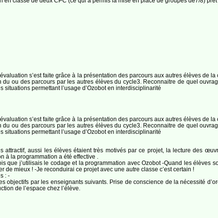
ention en classe de deux CPC (ce qui a permis la mise en place de groupes de7/8) prê
valuation s’est faite grâce à la présentation des parcours aux autres élèves de la 
 du ou des parcours par les autres élèves du cycle3. Reconnaitre de quel ouvrag
 situations permettant l’usage d’Ozobot en interdisciplinarité
valuation s’est faite grâce à la présentation des parcours aux autres élèves de la 
 du ou des parcours par les autres élèves du cycle3. Reconnaitre de quel ouvrag
 situations permettant l’usage d’Ozobot en interdisciplinarité
ès attractif, aussi les élèves étaient très motivés par ce projet, la lecture des œuvr
tion à la programmation a été effective .
is que j’utilisais le codage et la programmation avec Ozobot -Quand les élèves son
r de mieux ! -Je reconduirai ce projet avec une autre classe c’est certain !
 : -
es objectifs par les enseignants suivants. Prise de conscience de la nécessité d’org
ction de l’espace chez l’élève.