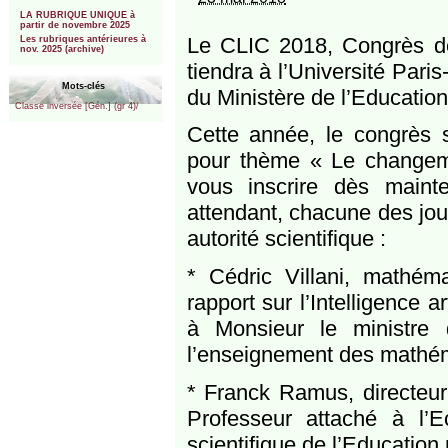
***
LA RUBRIQUE UNIQUE à
partir de novembre 2025
Le CLIC 2018, Congrès de
Les rubriques antérieures à
nov. 2025 (archive)
tiendra à l’Université Paris
Mots-clés
du Ministère de l’Education
Classe inversée [Gén.] (gr 4)/
Cette année, le congrès 
pour thème « Le changem
vous inscrire dès main
attendant, chacune des jou
autorité scientifique :
* Cédric Villani, mathéma
rapport sur l’Intelligence 
à Monsieur le ministre
l’enseignement des mathém
* Franck Ramus, directeu
Professeur attaché à l’
scientifique de l’Education 