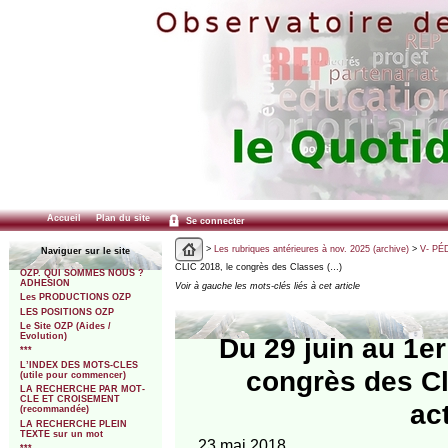
Accueil
Plan du site
Se connecter
>
Les rubriques antérieures à nov. 2025 (archive)
>
V- PÉ
Naviguer sur le site
CLIC 2018, le congrès des Classes (…)
OZP. QUI SOMMES NOUS ?
ADHESION
Voir à gauche les mots-clés liés à cet article
Les PRODUCTIONS OZP
LES POSITIONS OZP
Le Site OZP (Aides /
Evolution)
Du 29 juin au 1er
***
L’INDEX DES MOTS-CLES
congrès des C
(utile pour commencer)
LA RECHERCHE PAR MOT-
CLE ET CROISEMENT
ac
(recommandée)
LA RECHERCHE PLEIN
TEXTE sur un mot
23 mai 2018