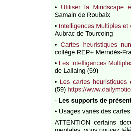
•
Utiliser la Mindscape 
Samain de Roubaix
•
Intelligences Multiples e
Aubrac de Tourcoing
•
Cartes heuristiques num
collège REP+ Merndès-Fra
•
Les Intelligences Multipl
de Lallaing (59)
•
Les cartes heuristique
(59)
https://www.dailymoti
-
Les supports de présent
• Usages variés des cartes
ATTENTION certains docum
mentales, vous pouvez téléc