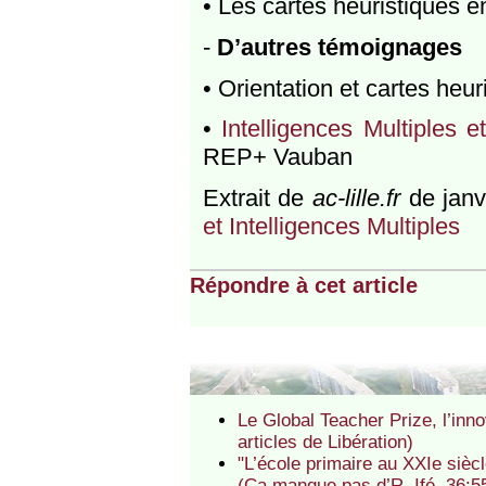
• Les cartes heuristiques
-
D’autres témoignages
• Orientation et cartes heur
•
Intelligences Multiples 
REP+ Vauban
Extrait de
ac-lille.fr
de janv
et Intelligences Multiples
Répondre à cet article
Le Global Teacher Prize, l’inn
articles de Libération)
"L’école primaire au XXIe sièc
(Ca manque pas d’R, Ifé, 36:5