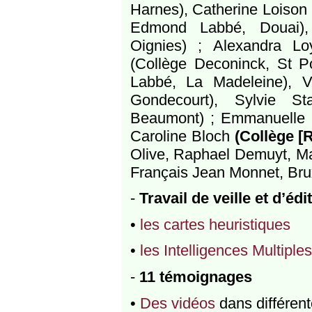
Harnes), Catherine Loison 
Edmond Labbé, Douai),
Oignies) ; Alexandra L
(Collège Deconinck, St P
Labbé, La Madeleine), V
Gondecourt), Sylvie St
Beaumont) ; Emmanuelle La
Caroline Bloch
(Collège [
Olive, Raphael Demuyt, M
Français Jean Monnet, Brux
-
Travail de veille et d’édi
•
les cartes heuristiques
•
les Intelligences Multiples
-
11 témoignages
•
Des vidéos
dans différent