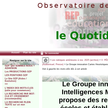
Accueil
Plan du site
Se connecter
>
Les rubriques antérieures à nov. 2025 (archive)
>
V- PÉ
Naviguer sur le site
(Audiovisuel, Presse)
> Le Groupe innovation Cartes Heuristiques 
OZP. QUI SOMMES NOUS ?
ADHESION
Voir à gauche les mots-clés liés à cet article
Les PRODUCTIONS OZP
LES POSITIONS OZP
Le Site OZP (Aides /
Evolution)
Le Groupe inn
***
L’INDEX DES MOTS-CLES
Intelligences 
(utile pour commencer)
LA RECHERCHE PAR MOT-
CLE ET CROISEMENT
propose des r
(recommandée)
LA RECHERCHE PLEIN
TEXTE sur un mot
écoles et établ