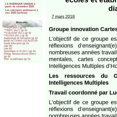
***
LA RUBRIQUE UNIQUE à
di
partir de novembre 2025
Les rubriques antérieures à
nov. 2025 (archive)
7 mars 2018
Mots-clés
Groupe innovation Cartes 
***REP [Act.] (gr 4)/
***REP+ [Act.] (gr 4)/
**COLLEGE [Act.] (gr 4)/
**ECOLE [Act.] (gr 4)/
L’objectif de ce groupe es
Audiovisuel de formation (gr 2)/
BASE ACTIONS LOCALES EP
Guide Education (gr 2)/
réflexions d’enseignant
Lille 59/
Lille 62/
nombreuses années travaille
Numérique et IA [Act.] (gr 4)/
Pédag. Neurosciences [Gén.]
(gr 4)/
mentales, cartes concep
Pilot. académique (gr 5)/
Intelligences Multiples d’H
Les ressources du Gr
Intelligences Multiples
Travail coordonné par L
L’objectif de ce groupe es
réflexions d’enseignant
nombreuses années travaille