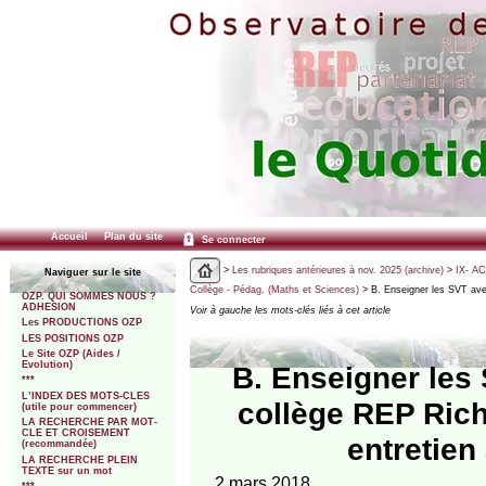
Accueil
Plan du site
Se connecter
>
Les rubriques antérieures à nov. 2025 (archive)
>
IX- A
Naviguer sur le site
Collège - Pédag. (Maths et Sciences)
> B. Enseigner les SVT avec
OZP. QUI SOMMES NOUS ?
ADHESION
Voir à gauche les mots-clés liés à cet article
Les PRODUCTIONS OZP
LES POSITIONS OZP
Le Site OZP (Aides /
Evolution)
B. Enseigner les 
***
L’INDEX DES MOTS-CLES
collège REP Rich
(utile pour commencer)
LA RECHERCHE PAR MOT-
CLE ET CROISEMENT
entretien
(recommandée)
LA RECHERCHE PLEIN
TEXTE sur un mot
2 mars 2018