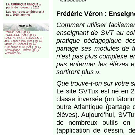
***
LA RUBRIQUE UNIQUE à
partir de novembre 2025
Frédéric Véron : Enseigne
Les rubriques antérieures à
nov. 2025 (archive)
Comment utiliser facilemen
Mots-clés
enseignant de SVT au col
***REP [Act.] (gr 4)/
**COLLEGE [Act.] (gr 4)/
BASE ACTIONS LOCALES EP
pratique pédagogique des
Jeu, Espace jeux [Act.] (gr 4)/
Maths et Sciences (gr 4)/
partage ses modules de tra
Numérique et IA [Act.] (gr 4)/
Témoignage, Portrait (gr 3)/
Versailles 91/
n’est pas plus complexe en
pas enfermer les élèves e
sortiront plus ».
Que trouve-t-on sur votre 
Le site SVTux est né en 2
classe inversée (on tâtonna
outre Atlantique (partage
élèves). Aujourd’hui, SVTu
de nombreux outils en l
(application de dessin, 