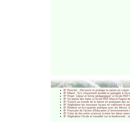
B* Ronchin : Découvrir et protéger la nature en créan
B* Elbeuf : Eco citoyenneté durable et partagée à l’
B* Projet ’’séjour et ferme pédagogique" à l’école RE
B* On plante des haies à l’école REP Marcel Pagnol de
B* S’ouvrir au monde de la nature en pratiquant des act
B* Végétaliser les nouveaux locaux en valorisant le p
B* Réaliser un éco-quartier poétique avec les élèves, l
B* Poursuite de l’action d’Education à l’environneme
B* Créer du lien entre sciences (contre les fakes news
B* Végétaliser l’école et travailler sur la biodiversit