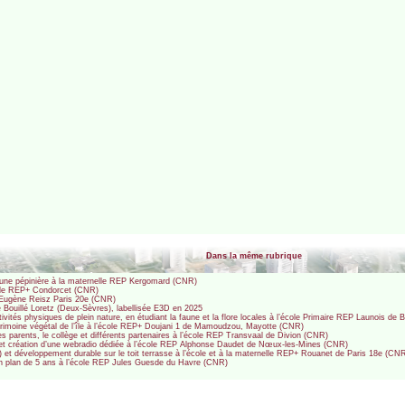
Dans la même rubrique
t une pépinière à la maternelle REP Kergomard (CNR)
école REP+ Condorcet (CNR)
P Eugène Reisz Paris 20e (CNR)
 Bouillé Loretz (Deux-Sèvres), labellisée E3D en 2025
ivités physiques de plein nature, en étudiant la faune et la flore locales à l’école Primaire REP Launois d
atrimoine végétal de l’île à l’école REP+ Doujani 1 de Mamoudzou, Mayotte (CNR)
es parents, le collège et différents partenaires à l’école REP Transvaal de Divion (CNR)
nt et création d’une webradio dédiée à l’école REP Alphonse Daudet de Nœux-les-Mines (CNR)
) et développement durable sur le toit terrasse à l’école et à la maternelle REP+ Rouanet de Paris 18e (CN
é : un plan de 5 ans à l’école REP Jules Guesde du Havre (CNR)