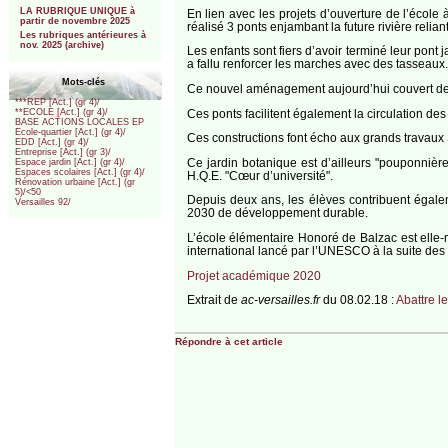
LA RUBRIQUE UNIQUE à
En lien avec les projets d’ouverture de l’école 
partir de novembre 2025
réalisé 3 ponts enjambant la future rivière reli
Les rubriques antérieures à
nov. 2025 (archive)
Les enfants sont fiers d’avoir terminé leur pont 
a fallu renforcer les marches avec des tasseaux.
Mots-clés
Ce nouvel aménagement aujourd’hui couvert de nei
***REP [Act.] (gr 4)/
Ces ponts facilitent également la circulation des
**ECOLE [Act.] (gr 4)/
BASE ACTIONS LOCALES EP
Ecole-quartier [Act.] (gr 4)/
Ces constructions font écho aux grands travaux S
EDD [Act.] (gr 4)/
Entreprise [Act.] (gr 3)/
Ce jardin botanique est d’ailleurs "pouponnière
Espace jardin [Act.] (gr 4)/
Espaces scolaires [Act.] (gr 4)/
H.Q.E. "Cœur d’université".
Rénovation urbaine [Act.] (gr
5)/<50
Depuis deux ans, les élèves contribuent égale
Versailles 92/
2030 de développement durable.
L’école élémentaire Honoré de Balzac est ell
international lancé par l’UNESCO à la suite des
Projet académique 2020
Extrait de
ac-versailles.fr
du 08.02.18 :
Abattre l
Répondre à cet article