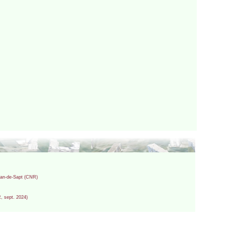
e Ban-de-Sapt (CNR)
R, sept. 2024)