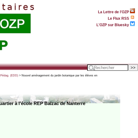
La Lettre de l'OZP
Le Flux RSS
L'OZP sur Bluesky
- Pédag. (EDD)
> Nouvel aménagement du jardin botanique par les élèves en
uartier à l’école REP Balzac de Nanterre