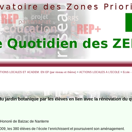
CTIONS LOCALES ET ACADEM. EN EP (par niveau et thème)
>
ACTIONS LOCALES A L’ECOLE
>
Ecole 
jardin botanique par les élèves en lien avec la rénovation du q
] Honoré de Balzac de Nanterre
2009, les 380 élèves de l’école l’enrichissent et poursuivent son aménagement.