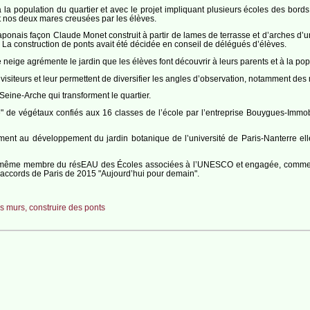
à la population du quartier et avec le projet impliquant plusieurs écoles des bords
ant nos deux mares creusées par les élèves.
japonais façon Claude Monet construit à partir de lames de terrasse et d’arches d’une 
 La construction de ponts avait été décidée en conseil de délégués d’élèves.
ge agrémente le jardin que les élèves font découvrir à leurs parents et à la popul
 visiteurs et leur permettent de diversifier les angles d’observation, notamment des 
eine-Arche qui transforment le quartier.
" de végétaux confiés aux 16 classes de l’école par l’entreprise Bouygues-Immobi
ment au développement du jardin botanique de l’université de Paris-Nanterre e
e-même membre du résEAU des Écoles associées à l’UNESCO et engagée, comme 10 
 accords de Paris de 2015 "Aujourd’hui pour demain".
es murs, construire des ponts