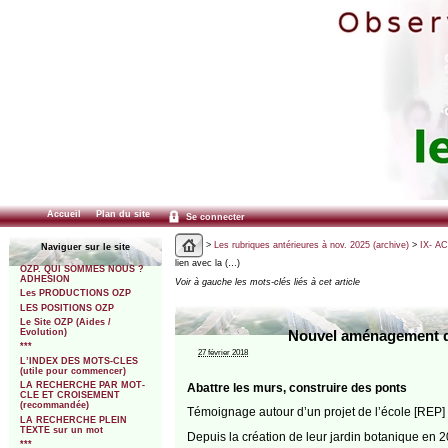
Accueil
Plan du site
Se connecter
>
Les rubriques antérieures à nov. 2025 (archive)
>
IX- A
Naviguer sur le site
lien avec la (…)
OZP. QUI SOMMES NOUS ?
ADHESION
Voir à gauche les mots-clés liés à cet article
Les PRODUCTIONS OZP
LES POSITIONS OZP
Le Site OZP (Aides /
Evolution)
Nouvel aménagement du 
***
27 février 2018
L’INDEX DES MOTS-CLES
(utile pour commencer)
LA RECHERCHE PAR MOT-
Abattre les murs, construire des ponts
CLE ET CROISEMENT
(recommandée)
Témoignage autour d’un projet de l’école [REP
LA RECHERCHE PLEIN
TEXTE sur un mot
Depuis la création de leur jardin botanique en 
***