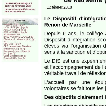
***
LA RUBRIQUE UNIQUE à
partir de novembre 2025
12 février 2018
Les rubriques antérieures à
nov. 2025 (archive)
Le Dispositif d’intégra
Mots-clés
Renoir de Marseille
***REP+ [Act.] (gr 4)/
**COLLEGE [Act.] (gr 4)/
AED, APS [Act.] (gr 3)/
Depuis 6 ans, le collège
AED, APS [Gén.] (gr 3)/
Aix-Marseille 13/
BASE ACTIONS LOCALES EP
Dispositif d’intégration sc
Climat scol., Violence [Act.] (gr
5)/
élèves via l’organisation 
CPE [Act.] (gr 3)/
CPS : Autonomie, Bien-être,
Empathie [Act.] (gr 4)/
sens à la sanction et d’opti
Découverte prof., Stage 3e
[Act.] (gr 5)/
Guide Education (gr 2)/
Principal [Gén.] (gr 3)/
Le DIS est une expérimenta
et l’accompagnement de l’é
véritable travail de réflexio
L’accueil par une équip
volontaires se fait tous les
Des objectifs clairement i