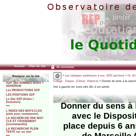
Accueil
Plan du site
Se connecter
>
Les rubriques antérieures à nov. 2025 (archive)
>
IX- A
Naviguer sur le site
Collège - Dispos. (Climat, Violence)
> Donner du sens à la sanctio
OZP. QUI SOMMES NOUS ?
ADHESION
Voir à gauche les mots-clés liés à cet article
Les PRODUCTIONS OZP
LES POSITIONS OZP
Le Site OZP (Aides /
Evolution)
Donner du sens à 
***
L’INDEX DES MOTS-CLES
avec le Disposit
(utile pour commencer)
LA RECHERCHE PAR MOT-
CLE ET CROISEMENT
place depuis 6 a
(recommandée)
LA RECHERCHE PLEIN
TEXTE sur un mot
de Marseille