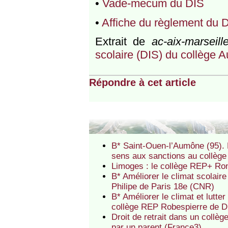
•
Vade-mecum du DIS
•
Affiche du règlement du D
Extrait de
ac-aix-marseille
scolaire (DIS) du collège 
Répondre à cet article
B* Saint-Ouen-l’Aumône (95). Mo
sens aux sanctions au collèg
Limoges : le collège REP+ Ro
B* Améliorer le climat scolair
Philipe de Paris 18e (CNR)
B* Améliorer le climat et lutt
collège REP Robespierre de 
Droit de retrait dans un coll
par un parent (France3)