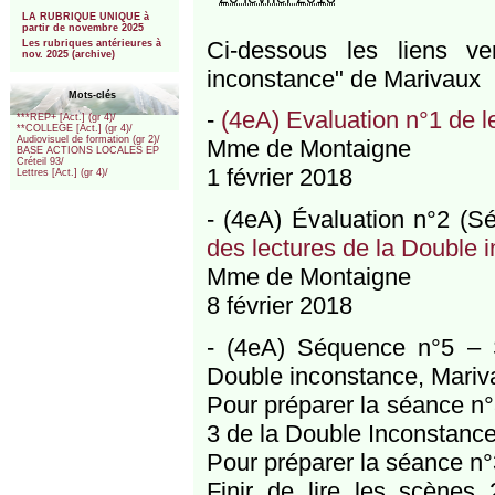
***
LA RUBRIQUE UNIQUE à
partir de novembre 2025
Ci-dessous les liens 
Les rubriques antérieures à
nov. 2025 (archive)
inconstance" de Marivaux
Mots-clés
-
(4eA) Evaluation n°1 de l
***REP+ [Act.] (gr 4)/
**COLLEGE [Act.] (gr 4)/
Audiovisuel de formation (gr 2)/
Mme de Montaigne
BASE ACTIONS LOCALES EP
Créteil 93/
1 février 2018
Lettres [Act.] (gr 4)/
- (4eA) Évaluation n°2 (S
des lectures de la Double 
Mme de Montaigne
8 février 2018
- (4eA) Séquence n°5 – 
Double inconstance, Mariv
Pour préparer la séance n°3
3 de la Double Inconstan
Pour préparer la séance n°
Finir de lire les scène