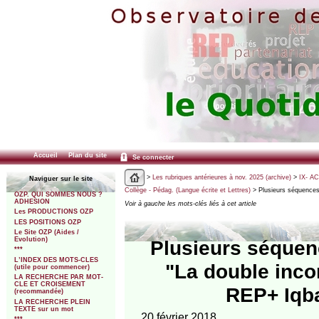
Accueil
Plan du site
Se connecter
>
Les rubriques antérieures à nov. 2025 (archive)
>
IX- A
Naviguer sur le site
Collège - Pédag. (Langue écrite et Lettres)
> Plusieurs séquences 
OZP. QUI SOMMES NOUS ?
ADHESION
Voir à gauche les mots-clés liés à cet article
Les PRODUCTIONS OZP
LES POSITIONS OZP
Le Site OZP (Aides /
Evolution)
Plusieurs séquen
***
L’INDEX DES MOTS-CLES
"La double inco
(utile pour commencer)
LA RECHERCHE PAR MOT-
CLE ET CROISEMENT
REP+ Iqba
(recommandée)
LA RECHERCHE PLEIN
TEXTE sur un mot
20 février 2018