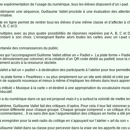
 une expérimentation de l’usage du numérique, tous les élèves disposent d’un i-pad.
 démarrer une séquence, Guillaume Vallet procède à une évaluation des attentes d
ormative.
uite en ligne permet de rentrer tous les élèves d’une même classe et d’affecter à
, B, C et D.
ltiples avec au plus quatre possibilités de réponses repérées par A, B, C et D
spondant à son choix. L’enseignant flashe alors toutes les cartes avec un i-pad
antanée des connaissances du public.
rces qui l’accompagnent Guillome Vallet utilise un « Padlet ». La plate forme « Pad
déroulement par colonne) et la création d’un QR-code dédié au padlet( sous la c
tement accès à la ressource stockée.
et a fait un « padlet » à destination des participants à l’atelier pour leur permettre
 la plate forme « Pearltrees » ou plus simplement sur un site web dédié et créé pa
ion de supports nouveaux et mieux à même d’impliquer les élèves dans leurs appren
intitulé « Musique à la carte » et destiné à une appropriation du vocabulaire musi
ducatif.
l y a du numérique dans ce qui est proposé mais il y a surtout la volonté de mettre le
ème, Guillaume Vallet fait des critiques d’opéra. Pour cela il leur fait visionner par
rsion différente pour chaque groupe. Chaque groupe comprend « un critique d’opé
es commentaires…Il va sans dire que l’argumentation des critiques en herbe a été p
à enregistrer pour la web radio du collège en s’appuyant sur l’atelier « art du son 
illaume Vallet dans sa classe pour percevoir dans la vraie vie les apports de ces u