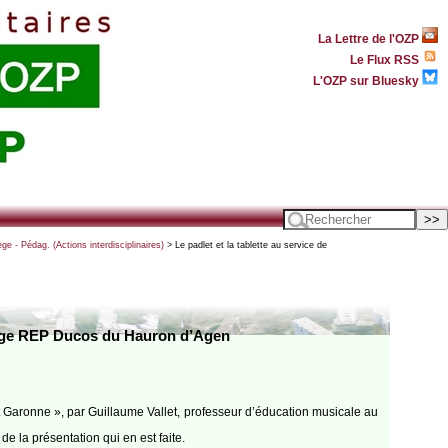
La Lettre de l'OZP
Le Flux RSS
L'OZP sur Bluesky
ège - Pédag. (Actions interdisciplinaires)
> Le padlet et la tablette au service de
collège REP Ducos du Hauron d’Agen
et Garonne », par Guillaume Vallet, professeur d’éducation musicale au
e la présentation qui en est faite.