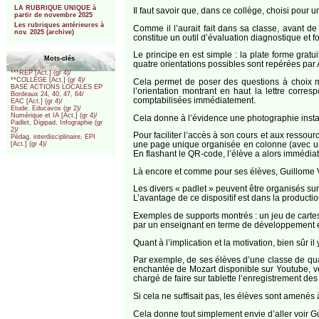
LA RUBRIQUE UNIQUE à
Il faut savoir que, dans ce collège, choisi pour
partir de novembre 2025
Les rubriques antérieures à
Comme il l’aurait fait dans sa classe, avant de
nov. 2025 (archive)
constitue un outil d’évaluation diagnostique et f
Le principe en est simple : la plate forme grat
Mots-clés
quatre orientations possibles sont repérées par A
***REP [Act.] (gr 4)/
**COLLEGE [Act.] (gr 4)/
Cela permet de poser des questions à choix mu
BASE ACTIONS LOCALES EP
l’orientation montrant en haut la lettre corre
Bordeaux 24, 40, 47, 64/
comptabilisées immédiatement.
EAC [Act.] (gr 4)/
Etude. Educavox (gr 2)/
Numérique et IA [Act.] (gr 4)/
Cela donne à l’évidence une photographie inst
Padlet, Digipad, Infographie (gr
2)/
Pour faciliter l’accès à son cours et aux ressou
Pédag. interdisciplinaire, EPI
une page unique organisée en colonne (avec un 
[Act.] (gr 4)/
En flashant le QR-code, l’élève a alors immédia
Là encore et comme pour ses élèves, Guillome Vall
Les divers « padlet » peuvent être organisés sur
L’avantage de ce dispositif est dans la product
Exemples de supports montrés : un jeu de cartes 
par un enseignant en terme de développement é
Quant à l’implication et la motivation, bien sûr i
Par exemple, de ses élèves d’une classe de quatri
enchantée de Mozart disponible sur Youtube, ve
chargé de faire sur tablette l’enregistrement d
Si cela ne suffisait pas, les élèves sont amenés 
Cela donne tout simplement envie d’aller voir Gu