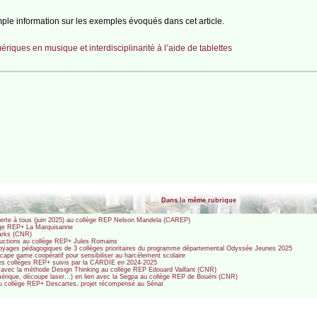
ple information sur les exemples évoqués dans cet article.
iques en musique et interdisciplinarité à l’aide de tablettes
Dans la même rubrique
ouverte à tous (juin 2025) au collège REP Nelson Mandela (CAREP)
llège REP+ La Marquisanne
arks (CNR)
oductions au collège REP+ Jules Romains
es voyages pédagogiques de 3 collèges prioritaires du programme départemental Odyssée Jeunes 2025
ape game coopératif pour sensibiliser au harcèlement scolaire
es collèges REP+ suivis par la CARDIE en 2024-2025
urs avec la méthode Design Thinking au collège REP Edouard Vaillant (CNR)
mérique, découpe laser...) en lien avec la Segpa au collège REP de Bouéni (CNR)
au collège REP+ Descartes, projet récompensé au Sénat