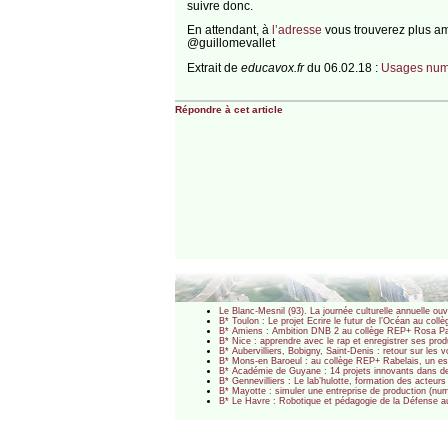
suivre donc.
En attendant, à
l’adresse
vous trouverez plus am
@guillomevallet
Extrait de
educavox.fr
du 06.02.18 :
Usages numér
Répondre à cet article
Le Blanc-Mesnil (93). La journée culturelle annuelle 
B* Toulon : Le projet Ecrire le futur de l’Océan au co
B* Amiens : Ambition DNB 2 au collège REP+ Rosa P
B* Nice : apprendre avec le rap et enregistrer ses pr
B* Aubervilliers, Bobigny, Saint-Denis : retour sur l
B* Mons-en Baroeul : au collège REP+ Rabelais, un esc
B* Académie de Guyane : 14 projets innovants dans d
B* Gennevilliers : Le lab’hulotte, formation des acte
B* Mayotte : simuler une entreprise de production (nu
B* Le Havre : Robotique et pédagogie de la Défense 