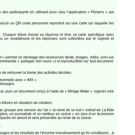
es participants en utilisant pour cela l’application « Plickers » qui
 chacun un QR-code personnel reproduit sur une carte sur laquelle les
. Chaque élève choisit sa réponse et lève sa carte spécifique avec
 ou un smartphone et les réponses sont collectées par le logiciel et
let » permet un stockage des ressources (texte, images, vidéo, son) sur
ommande « partager son cours ») et reproductible sur tout document.
 de retrouver la trame des activités décrites.
r exemple avec « WIX ».
tissages.
cal, puis un document conçu à l’aide de « Mirage Make », logiciel créé
s élèves en situation de création.
 groupe une version de l’air « la reine de la nuit » extrait de La flûte
ra, un journaliste et un metteur en scène » en plus d’un technicien
réparée en amont et sera présentée au reste de la classe.
»…
sages et les résultats de l’énorme investissement qu’ils constituent…à