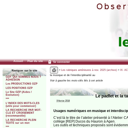
Accueil
Plan du site
Se connecter
>
Les rubriques antérieures à nov. 2025 (archive)
>
IX- A
Naviguer sur le site
la musique et de l’interdisciplinarité au
OZP. QUI SOMMES NOUS ?
ADHESION
Voir à gauche les mots-clés liés à cet article
Les PRODUCTIONS OZP
LES POSITIONS OZP
Le Site OZP (Aides /
Evolution)
Le padlet et la 
***
9 février 2018
L’INDEX DES MOTS-CLES
(utile pour commencer)
LA RECHERCHE PAR MOT-
Usages numériques en musique et interdisciplin
CLE ET CROISEMENT
(recommandée)
C’est là le titre de l’atelier présenté à l’Atel
LA RECHERCHE PLEIN
collège [REP] Ducos du Hauron à Agen.
TEXTE sur un mot
Les outils et techniques proposés sont évidemment
***