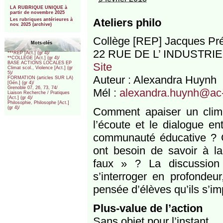
***
LA RUBRIQUE UNIQUE à
partir de novembre 2025
Ateliers philo
Les rubriques antérieures à
nov. 2025 (archive)
Collège [REP] Jacques Pré
Mots-clés
22 RUE DE L’ INDUSTRIE
***REP [Act.] (gr 4)/
**COLLEGE [Act.] (gr 4)/
BASE ACTIONS LOCALES EP
Site
Climat scol., Violence [Act.] (gr
5)/
Auteur : Alexandra Huynh
FORMATION (articles SUR LA)
[Gén.] (gr 4)/
Grenoble 07, 26, 73, 74/
Mél :
alexandra.huynh@ac-
Liaison Recherche / Pratiques
[Act.] (gr 4)/
Philosophie, Philosophe [Act.]
(gr 4)/
Comment apaiser un clima
l’écoute et le dialogue e
communauté éducative ? C
ont besoin de savoir à la
faux » ? La discussion 
s’interroger en profondeu
pensée d’élèves qu’ils s’i
Plus-value de l’action
Sans objet pour l’instant