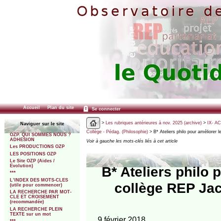
Accueil
Plan du site
Se connecter
>
Les rubriques antérieures à nov. 2025 (archive)
>
IX- A
Naviguer sur le site
Collège - Pédag. (Philosophie)
> B* Ateliers philo pour améliorer 
OZP. QUI SOMMES NOUS ?
ADHESION
Voir à gauche les mots-clés liés à cet article
Les PRODUCTIONS OZP
LES POSITIONS OZP
Le Site OZP (Aides /
Evolution)
B* Ateliers philo 
***
L’INDEX DES MOTS-CLES
collège REP Jac
(utile pour commencer)
LA RECHERCHE PAR MOT-
CLE ET CROISEMENT
(recommandée)
LA RECHERCHE PLEIN
TEXTE sur un mot
9 février 2018