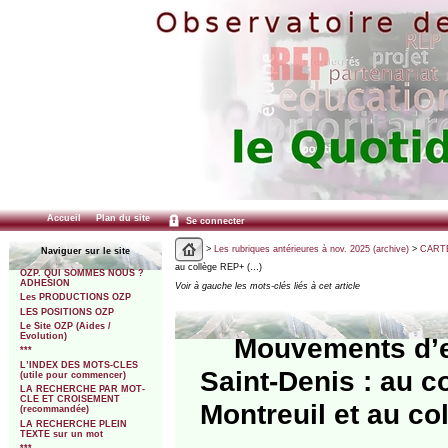
Accueil
Plan du site
Se connecter
>
Les rubriques antérieures à nov. 2025 (archive)
>
CARTE
Naviguer sur le site
au collège REP+ (…)
OZP. QUI SOMMES NOUS ?
ADHESION
Voir à gauche les mots-clés liés à cet article
Les PRODUCTIONS OZP
LES POSITIONS OZP
Le Site OZP (Aides /
Evolution)
Mouvements d’e
***
L’INDEX DES MOTS-CLES
Saint-Denis : au c
(utile pour commencer)
LA RECHERCHE PAR MOT-
CLE ET CROISEMENT
Montreuil et au co
(recommandée)
LA RECHERCHE PLEIN
TEXTE sur un mot