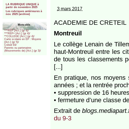
***
LA RUBRIQUE UNIQUE à
partir de novembre 2025
3 mars 2017
Les rubriques antérieures à
nov. 2025 (archive)
ACADEMIE DE CRETEIL
Mots-clés
***REP [Act.] (gr 4)/
Montreuil
***REP+ [Act.] (gr 4)/
**COLLEGE [Act.] (gr 4)/
Carte scolaire en EP : Moyens
Le collège Lenain de Tillem
[Act.] (gr 5)/
Créteil 93/
Parents ou partenaires
haut-Montreuil entre les ci
(Mouvements de) [Act.] (gr 3)/
de tous les classements po
[...]
En pratique, nos moyens 
années ; et la rentrée pro
• suppression de 16 heures 
• fermeture d’une classe de 
Extrait de
blogs.mediapart.
du 9-3