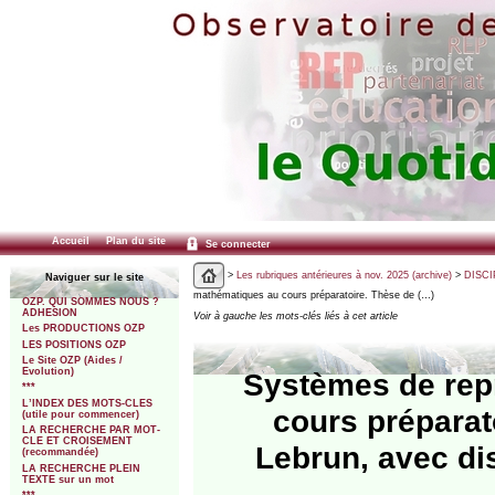
Accueil
Plan du site
Se connecter
>
Les rubriques antérieures à nov. 2025 (archive)
>
DISCI
Naviguer sur le site
mathématiques au cours préparatoire. Thèse de (…)
OZP. QUI SOMMES NOUS ?
ADHESION
Voir à gauche les mots-clés liés à cet article
Les PRODUCTIONS OZP
LES POSITIONS OZP
Le Site OZP (Aides /
Evolution)
Systèmes de rep
***
L’INDEX DES MOTS-CLES
cours préparat
(utile pour commencer)
LA RECHERCHE PAR MOT-
CLE ET CROISEMENT
Lebrun, avec di
(recommandée)
LA RECHERCHE PLEIN
TEXTE sur un mot