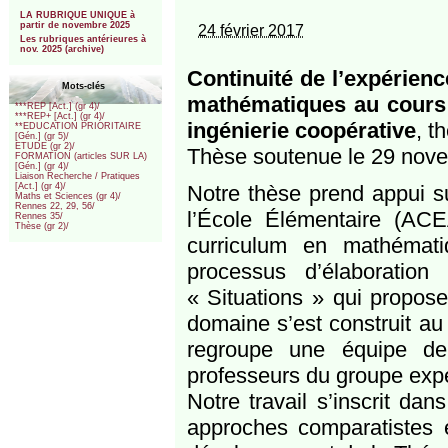
***
LA RUBRIQUE UNIQUE à
partir de novembre 2025
24 février 2017
Les rubriques antérieures à
nov. 2025 (archive)
Continuité de l’expérien
Mots-clés
mathématiques au cours 
***REP [Act.] (gr 4)/
***REP+ [Act.] (gr 4)/
ingénierie coopérative
, t
**EDUCATION PRIORITAIRE
[Gén.] (gr 5)/
ETUDE (gr 2)/
Thèse soutenue le 29 nov
FORMATION (articles SUR LA)
[Gén.] (gr 4)/
Liaison Recherche / Pratiques
Notre thèse prend appui s
[Act.] (gr 4)/
Maths et Sciences (gr 4)/
Rennes 22, 29, 56/
l’École Élémentaire (ACEA
Rennes 35/
Thèse (gr 2)/
curriculum en mathémat
processus d’élaboratio
« Situations » qui propos
domaine s’est construit au 
regroupe une équipe de
professeurs du groupe exp
Notre travail s’inscrit da
approches comparatistes e