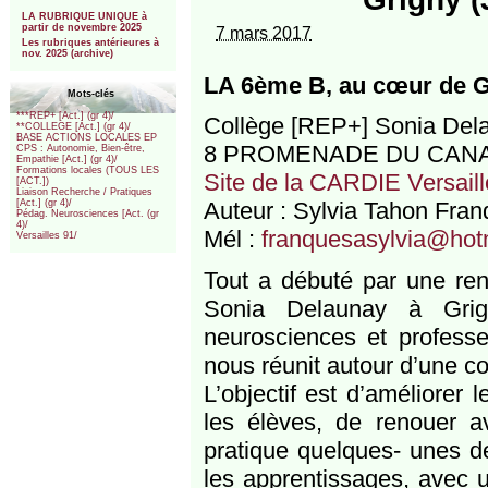
***
LA RUBRIQUE UNIQUE à
partir de novembre 2025
7 mars 2017
Les rubriques antérieures à
nov. 2025 (archive)
LA 6ème B, au cœur de Gr
Mots-clés
***REP+ [Act.] (gr 4)/
Collège [REP+] Sonia Del
**COLLEGE [Act.] (gr 4)/
BASE ACTIONS LOCALES EP
8 PROMENADE DU CANAL
CPS : Autonomie, Bien-être,
Empathie [Act.] (gr 4)/
Formations locales (TOUS LES
Site de la CARDIE Versaill
[ACT.])
Liaison Recherche / Pratiques
Auteur : Sylvia Tahon Fra
[Act.] (gr 4)/
Pédag. Neurosciences [Act. (gr
4)/
Mél :
franquesasylvia@hotm
Versailles 91/
Tout a débuté par une ren
Sonia Delaunay à Grig
neurosciences et professe
nous réunit autour d’une co
L’objectif est d’améliorer 
les élèves, de renouer a
pratique quelques- unes d
les apprentissages, avec u