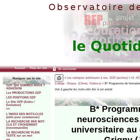
Accueil
Plan du site
Se connecter
>
Les rubriques antérieures à nov. 2025 (archive)
>
IX- A
Naviguer sur le site
Collège - Dispos. (Climat, Violence)
> B* Programme de formation 
OZP. QUI SOMMES NOUS ?
ADHESION
Voir à gauche les mots-clés liés à cet article
Les PRODUCTIONS OZP
LES POSITIONS OZP
Le Site OZP (Aides /
Evolution)
B* Programm
***
L’INDEX DES MOTS-CLES
neurosciences 
(utile pour commencer)
LA RECHERCHE PAR MOT-
CLE ET CROISEMENT
universitaire a
(recommandée)
LA RECHERCHE PLEIN
TEXTE sur un mot
Grigny (