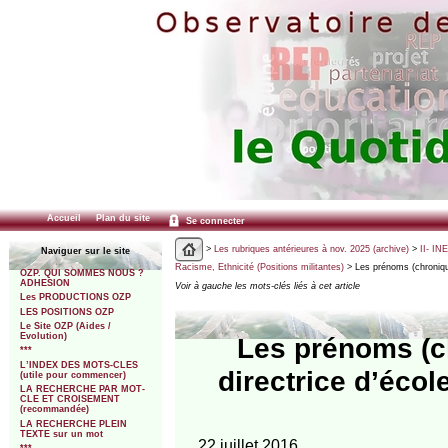
Accueil
Plan du site
Se connecter
>
Les rubriques antérieures à nov. 2025 (archive)
>
II- IN
Naviguer sur le site
Racisme, Ethnicité (Positions militantes)
> Les prénoms (chroniqu
OZP. QUI SOMMES NOUS ?
ADHESION
Voir à gauche les mots-clés liés à cet article
Les PRODUCTIONS OZP
LES POSITIONS OZP
Le Site OZP (Aides /
Evolution)
Les prénoms (c
***
L’INDEX DES MOTS-CLES
directrice d’éco
(utile pour commencer)
LA RECHERCHE PAR MOT-
CLE ET CROISEMENT
(recommandée)
LA RECHERCHE PLEIN
TEXTE sur un mot
22 juillet 2016