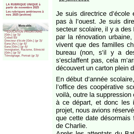
***
LA RUBRIQUE UNIQUE à
partir de novembre 2025
Je suis directrice d’école
Les rubriques antérieures à
nov. 2025 (archive)
pas à l’ouest. Je suis dir
Mots-clés
secteur scolaire, il y a 
**EDUCATION PRIORITAIRE
par la rénovation urbaine,
[Gén.] (gr 5)/
Créteil 93/
Directeur d’école [Gén.] (gr 3)/
vivent que des familles ch
Eana [Act.] (gr 4)/
Eana [Gén.] (gr 4)/
Immigration, Racisme, Ethnicité
bureau (non, s’il y a de
[Gén.] (gr 5)/
Témoignage, Portrait (gr 3)/
s’esclaffent pas, cela m’a
découvert un carton plein d
En début d’année scolaire,
l’office des coopérative sc
voilà, outre la suppression 
à ce départ, et donc les 
projet, nous avions réservé 
que cette date désormais f
de Charlie.
Après les attentats du Ba