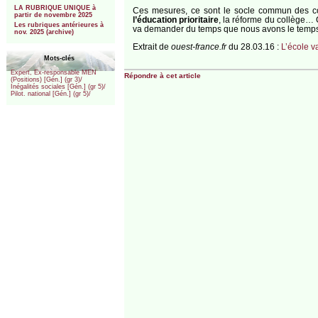
LA RUBRIQUE UNIQUE à
Ces mesures, ce sont le socle commun des co
partir de novembre 2025
l’éducation prioritaire
, la réforme du collège… 
Les rubriques antérieures à
va demander du temps que nous avons le temps. I
nov. 2025 (archive)
Extrait de
ouest-france.fr
du 28.03.16 :
L’école v
Mots-clés
Expert, Ex-responsable MEN
Répondre à cet article
(Positions) [Gén.] (gr 3)/
Inégalités sociales [Gén.] (gr 5)/
Pilot. national [Gén.] (gr 5)/