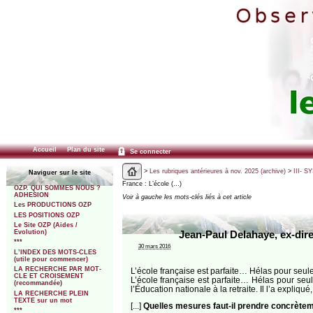
Accueil
Plan du site
Se connecter
>
Les rubriques antérieures à nov. 2025 (archive)
>
III- 
Naviguer sur le site
France : L’école (…)
OZP. QUI SOMMES NOUS ?
ADHESION
Voir à gauche les mots-clés liés à cet article
Les PRODUCTIONS OZP
LES POSITIONS OZP
Le Site OZP (Aides /
Evolution)
Jean-Paul Delahaye, ex-dir
***
30 mars 2016
L’INDEX DES MOTS-CLES
(utile pour commencer)
LA RECHERCHE PAR MOT-
L’école française est parfaite… Hélas pour seul
CLE ET CROISEMENT
L’école française est parfaite… Hélas pour seul
(recommandée)
l’Éducation nationale à la retraite. Il l’a exp
LA RECHERCHE PLEIN
TEXTE sur un mot
[...]
Quelles mesures faut-il prendre concrètem
***