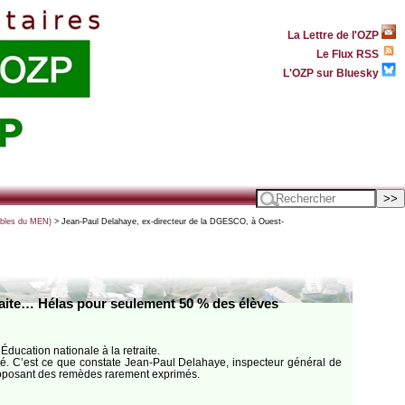
La Lettre de l'OZP
Le Flux RSS
L'OZP sur Bluesky
ables du MEN)
> Jean-Paul Delahaye, ex-directeur de la DGESCO, à Ouest-
faite… Hélas pour seulement 50 % des élèves
ducation nationale à la retraite.
ulté. C’est ce que constate Jean-Paul Delahaye, inspecteur général de
 proposant des remèdes rarement exprimés.