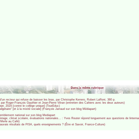
Dans la même rubrique
d’un recteur qui refuse de baisser les bras, par Christophe Kerrero, Robert Laffont, 360 p.
, par Roger-François Gauthier et Jean-Pierre Véran (entretien des Cahiers avec les deux auteurs)
pt. 2024 [contre le collège unique] (ToutEduc)
gétaire" [et à la mixité sociale] (François Jarraud sur son blog Médiapart)
mblement national sur son blog Mediapart
lotage, climat scolaire, évaluations nationales... : Yves Reuter répond longuement aux questions de lintern
 Merle au Café)
 mauvais résultats de PISA, quels enseignements ? (Être et Savoir, France-Culture)