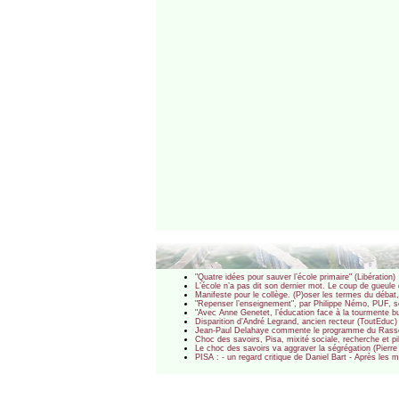
"Quatre idées pour sauver l’école primaire" (Libération)
L’école n’a pas dit son dernier mot. Le coup de gueule 
Manifeste pour le collège. (P)oser les termes du débat
"Repenser l’enseignement", par Philippe Némo, PUF, se
"Avec Anne Genetet, l’éducation face à la tourmente bud
Disparition d’André Legrand, ancien recteur (ToutEduc)
Jean-Paul Delahaye commente le programme du Rasse
Choc des savoirs, Pisa, mixité sociale, recherche et pi
Le choc des savoirs va aggraver la ségrégation (Pierre
PISA : - un regard critique de Daniel Bart - Après les