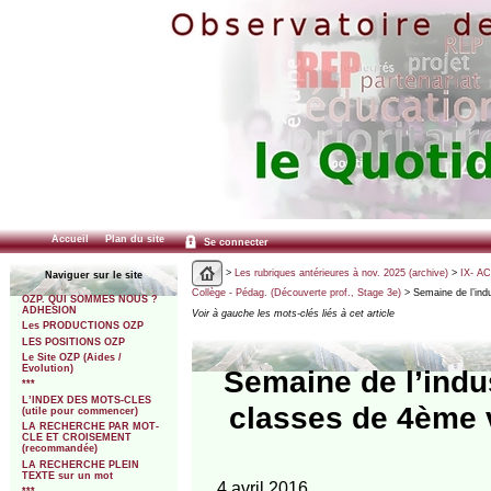
Accueil
Plan du site
Se connecter
>
Les rubriques antérieures à nov. 2025 (archive)
>
IX- A
Naviguer sur le site
Collège - Pédag. (Découverte prof., Stage 3e)
> Semaine de l’ind
OZP. QUI SOMMES NOUS ?
ADHESION
Voir à gauche les mots-clés liés à cet article
Les PRODUCTIONS OZP
LES POSITIONS OZP
Le Site OZP (Aides /
Evolution)
Semaine de l’indu
***
L’INDEX DES MOTS-CLES
classes de 4ème v
(utile pour commencer)
LA RECHERCHE PAR MOT-
CLE ET CROISEMENT
(recommandée)
LA RECHERCHE PLEIN
TEXTE sur un mot
4 avril 2016