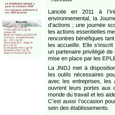
***
LA RUBRIQUE UNIQUE à
partir de novembre 2025
Lancée en 2011 à l’ini
Les rubriques antérieures à
nov. 2025 (archive)
environnemental, la Journ
Mots-clés
d’actions ; une journée sc
***REP+ [Act.] (gr 4)/
les actions essentielles me
**COLLEGE [Act.] (gr 4)/
Amiens 80/
BASE ACTIONS LOCALES EP
rencontres bénéfiques tant
Concours, Journée/Semaine
de... [Act.] (gr 4)/
Découverte prof., Stage 3e
les accueillir. Elle s’ins
[Act.] (gr 5)/
Ecole-quartier [Act.] (gr 4)/
un partenaire privilégié d
Entreprise [Gén.] (gr 3)/
Maths et Sciences (gr 4)/
mise en place par les EPL
La JNDJ met à disposition
les outils nécessaires pou
avec les entreprises, les 
ouvrent leurs portes aux c
monde du travail et les aide
C’est aussi l’occasion pou
sein des établissements.