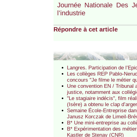
Journée Nationale Des J
l’industrie
Répondre à cet article
Langres. Participation de l’Epi
Les collèges REP Pablo-Neruda
concours "Je filme le métier q
Une convention EN / Tribunal a
justice, notamment aux collé
"Le stagiaire indécis", film r
(Isère) a obtenu le clap d’arge
Semaine École-Entreprise dans
Janusz Korczak de Limeil-Bré
B* Une mini-entreprise au co
B* Expérimentation des métier
Kastler de Stenay (CNR)