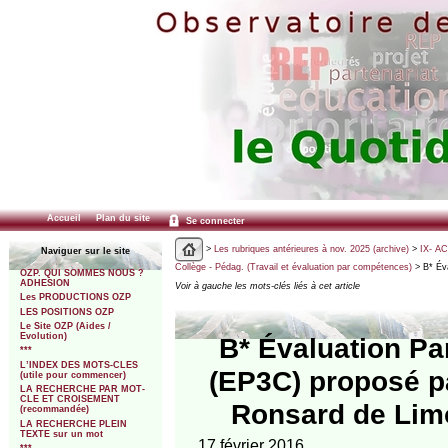
Accueil
Plan du site
Se connecter
>
Les rubriques antérieures à nov. 2025 (archive)
>
IX- A
Naviguer sur le site
Collège - Pédag. (Travail et évaluation par compétences)
> B* Éva
OZP. QUI SOMMES NOUS ?
ADHESION
Voir à gauche les mots-clés liés à cet article
Les PRODUCTIONS OZP
LES POSITIONS OZP
Le Site OZP (Aides /
Evolution)
B* Évaluation Pa
***
L’INDEX DES MOTS-CLES
(EP3C) proposé p
(utile pour commencer)
LA RECHERCHE PAR MOT-
CLE ET CROISEMENT
Ronsard de Lim
(recommandée)
LA RECHERCHE PLEIN
TEXTE sur un mot
17 février 2016