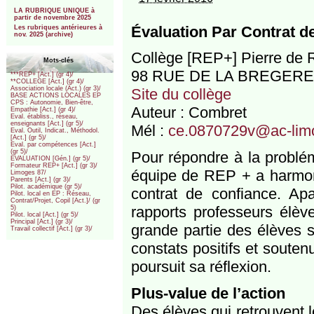
***
LA RUBRIQUE UNIQUE à
partir de novembre 2025
Évaluation Par Contrat d
Les rubriques antérieures à
nov. 2025 (archive)
Collège [REP+] Pierre de 
Mots-clés
98 RUE DE LA BREGERE 
***REP+ [Act.] (gr 4)/
**COLLEGE [Act.] (gr 4)/
Association locale (Act.) (gr 3)/
Site du collège
BASE ACTIONS LOCALES EP
CPS : Autonomie, Bien-être,
Auteur : Combret
Empathie [Act.] (gr 4)/
Eval. établiss., réseau,
enseignants [Act.] (gr 5)/
Mél :
ce.0870729v@ac-limo
Eval. Outil, Indicat., Méthodol.
[Act.] (gr 5)/
Eval. par compétences [Act.]
(gr 5)/
Pour répondre à la problé
EVALUATION [Gén.] (gr 5)/
Formateur REP+ [Act.] (gr 3)/
équipe de REP + a harmoni
Limoges 87/
Parents [Act.] (gr 3)/
Pilot. académique (gr 5)/
contrat de confiance. Ap
Pilot. local en EP : Réseau,
Contrat/Projet, Copil [Act.]/ (gr
rapports professeurs élève
5)
Pilot. local [Act.] (gr 5)/
Principal [Act.] (gr 3)/
grande partie des élèves s
Travail collectif [Act.] (gr 3)/
constats positifs et souten
poursuit sa réflexion.
Plus-value de l’action
Des élèves qui retrouvent le