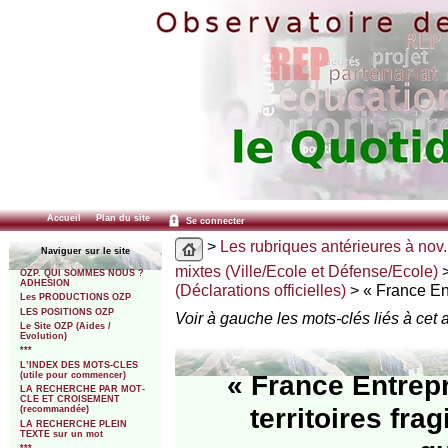
Accueil
Plan du site
Se connecter
>
Les rubriques antérieures à nov.
Naviguer sur le site
mixtes (Ville/Ecole et Défense/Ecole)
OZP. QUI SOMMES NOUS ?
ADHESION
(Déclarations officielles)
> « France Ent
Les PRODUCTIONS OZP
LES POSITIONS OZP
Voir à gauche les mots-clés liés à cet a
Le Site OZP (Aides /
Evolution)
***
L’INDEX DES MOTS-CLES
« France Entrepr
(utile pour commencer)
LA RECHERCHE PAR MOT-
CLE ET CROISEMENT
territoires fr
(recommandée)
LA RECHERCHE PLEIN
TEXTE sur un mot