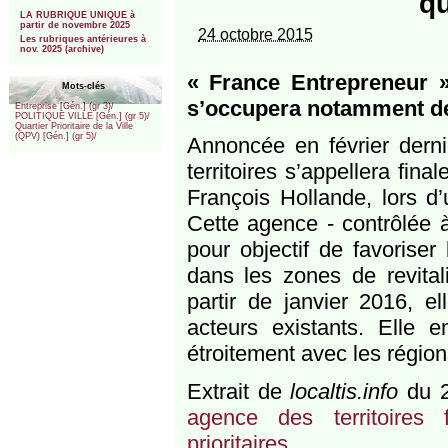
qu
***
LA RUBRIQUE UNIQUE à
partir de novembre 2025
24 octobre 2015
Les rubriques antérieures à
nov. 2025 (archive)
« France Entrepreneur » 
Mots-clés
s’occupera notamment des
Entreprise [Gén.] (gr 3)/
POLITIQUE VILLE [Gén.] (gr 5)/
Quartier Prioritaire de la Ville
(QPV) [Gén.] (gr 5)/
Annoncée en février dern
territoires s’appellera fin
François Hollande, lors d
Cette agence - contrôlée à
pour objectif de favoriser
dans les zones de revital
partir de janvier 2016, e
acteurs existants. Elle 
étroitement avec les région
Extrait de
localtis.info
du 2
agence des territoires 
prioritaires