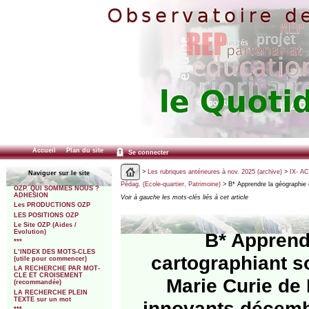
Accueil
Plan du site
Se connecter
>
Les rubriques antérieures à nov. 2025 (archive)
>
IX- A
Naviguer sur le site
Pédag. (Ecole-quartier, Patrimoine)
> B* Apprendre la géographie 
OZP. QUI SOMMES NOUS ?
ADHESION
Voir à gauche les mots-clés liés à cet article
Les PRODUCTIONS OZP
LES POSITIONS OZP
Le Site OZP (Aides /
Evolution)
B* Apprend
***
L’INDEX DES MOTS-CLES
cartographiant so
(utile pour commencer)
LA RECHERCHE PAR MOT-
CLE ET CROISEMENT
Marie Curie de
(recommandée)
LA RECHERCHE PLEIN
TEXTE sur un mot
innovants décemb