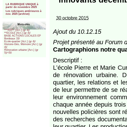
***
LA RUBRIQUE UNIQUE à
partir de novembre 2025
Les rubriques antérieures à
nov. 2025 (archive)
30 octobre 2015
Mots-clés
Ajout du 10.12.15
***REP+ [Act.] (gr 4)/
**ECOLE [Act.] (gr 4)/
BASE ACTIONS LOCALES EP
Bordeaux 33/
Projet présenté au Forum 
Ecole-quartier [Act.] (gr 4)/
Histoire-Géo, Mémoire [Act.] (gr
4)/
Cartographions notre qua
Rénovation urbaine [Act.] (gr
5)/<50
Descriptif :
L’école Pierre et Marie Cu
de rénovation urbaine. D
quartier, les relations et 
de leur permettre de se réap
leur environnement comme
chaque année depuis trois a
nouvelles policières sont ré
des recherches documentai
leur quartier. Les producti