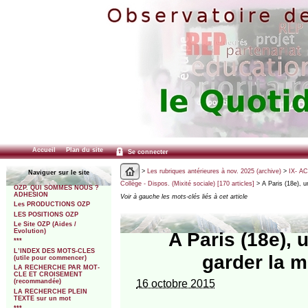
Accueil
Plan du site
Se connecter
>
Les rubriques antérieures à nov. 2025 (archive)
>
IX- A
Naviguer sur le site
Collège - Dispos. (Mixité sociale) [170 articles]
> A Paris (18e), un
OZP. QUI SOMMES NOUS ?
ADHESION
Voir à gauche les mots-clés liés à cet article
Les PRODUCTIONS OZP
LES POSITIONS OZP
Le Site OZP (Aides /
Evolution)
A Paris (18e), 
***
L’INDEX DES MOTS-CLES
garder la m
(utile pour commencer)
LA RECHERCHE PAR MOT-
CLE ET CROISEMENT
16 octobre 2015
(recommandée)
LA RECHERCHE PLEIN
TEXTE sur un mot