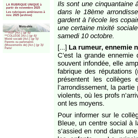
***
Ils sont une cinquantaine à
LA RUBRIQUE UNIQUE à
partir de novembre 2025
dans le 18ème arrondissem
Les rubriques antérieures à
nov. 2025 (archive)
gardent à l’école les copai
une certaine mixité sociale
Mots-clés
***REP [Act.] (gr 4)/
samedi 10 octobre.
**COLLEGE [Act.] (gr 4)/
Mixité sociale [Act.] (gr 5)/
Parents ou partenaires
[...]
La rumeur, ennemie 
(Mouvements de) [Act.] (gr 3)/
Paris/
C’est la grande ennemie du
souvent infondée, elle ampl
fabrique des réputations 
présentent les collèges 
l’arrondissement, la parti
violents, où les profs n’arr
ont les moyens.
Pour informer sur le coll
Bleue, un centre social à
s’assied en rond dans une