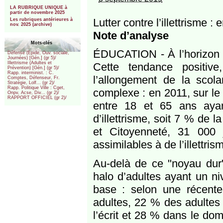
***
LA RUBRIQUE UNIQUE à
partir de novembre 2025
Lutter contre l’illettrisme 
Les rubriques antérieures à
nov. 2025 (archive)
Note d’analyse
Mots-clés
ÉDUCATION - À l’horizon d
Défense (Epide, Ouv. sociale,
Journées) [Gén.] (gr 5)/
Illettrisme (Adultes et
Cette tendance positive
Prévention) [Gén.] (gr 5)/
Rapp. interminist. : C.
l’allongement de la scola
Comptes, Défenseur, Fr.
Stratégie, Lolf... (gr 2)/
Rapp. Politique Ville : Cget,
complexe : en 2011, sur le t
Onpv, Acse, Div... (gr 2)/
RAPPORT OFFICIEL (gr 2)/
entre 18 et 65 ans ayan
d’illettrisme, soit 7 % de 
et Citoyenneté, 31 000 j
assimilables à de l’illettris
Au-delà de ce "noyau dur" 
halo d’adultes ayant un n
base : selon une récent
adultes, 22 % des adultes 
l’écrit et 28 % dans le do