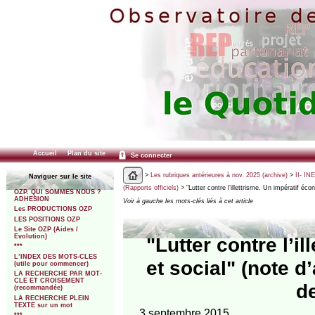
Accueil
Plan du site
Se connecter
>
Les rubriques antérieures à nov. 2025 (archive)
>
II- IN
Naviguer sur le site
(Rapports officiels)
> "Lutter contre l’illettrisme. Un impératif éco
OZP. QUI SOMMES NOUS ?
ADHESION
Voir à gauche les mots-clés liés à cet article
Les PRODUCTIONS OZP
LES POSITIONS OZP
Le Site OZP (Aides /
Evolution)
"Lutter contre l’i
***
L’INDEX DES MOTS-CLES
et social" (note 
(utile pour commencer)
LA RECHERCHE PAR MOT-
CLE ET CROISEMENT
d
(recommandée)
LA RECHERCHE PLEIN
TEXTE sur un mot
3 septembre 2015