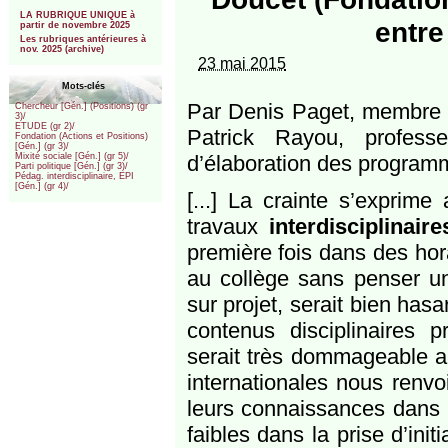
***
LA RUBRIQUE UNIQUE à
entre
partir de novembre 2025
Les rubriques antérieures à
nov. 2025 (archive)
23 mai 2015
Mots-clés
Par Denis Paget, membre q
Chercheur [Gén.] (Positions) (gr
3)/
ETUDE (gr 2)/
Patrick Rayou, profess
Fondation (Actions et Positions)
[Gén.] (gr 3)/
d’élaboration des program
Mixité sociale [Gén.] (gr 5)/
Parti politique [Gén.] (gr 3)/
Pédag. interdisciplinaire, EPI
[Gén.] (gr 4)/
[...] La crainte s’exprime
travaux
interdisciplinaire
première fois dans des hor
au collège sans penser un
sur projet, serait bien has
contenus disciplinaires p
serait très dommageable a
internationales nous renvoi
leurs connaissances dans l
faibles dans la prise d’init