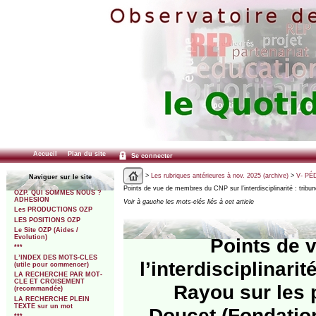
Accueil
Plan du site
Se connecter
>
Les rubriques antérieures à nov. 2025 (archive)
>
V- PÉ
Naviguer sur le site
Points de vue de membres du CNP sur l’interdisciplinarité : tribu
OZP. QUI SOMMES NOUS ?
ADHESION
Voir à gauche les mots-clés liés à cet article
Les PRODUCTIONS OZP
LES POSITIONS OZP
Le Site OZP (Aides /
Evolution)
Points de 
***
L’INDEX DES MOTS-CLES
l’interdisciplinari
(utile pour commencer)
LA RECHERCHE PAR MOT-
CLE ET CROISEMENT
Rayou sur les
(recommandée)
LA RECHERCHE PLEIN
TEXTE sur un mot
Doucet (Fondatio