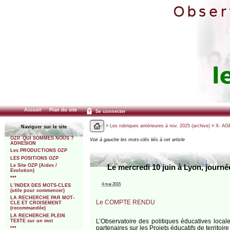
Accueil
Plan du site
Se connecter
>
Les rubriques antérieures à nov. 2025 (archive)
>
X- AGE
Naviguer sur le site
OZP. QUI SOMMES NOUS ?
Voir à gauche les mots-clés liés à cet article
ADHESION
Les PRODUCTIONS OZP
LES POSITIONS OZP
Le Site OZP (Aides /
Le mercredi 10 juin à Lyon, journ
Evolution)
***
4 mai 2015
L’INDEX DES MOTS-CLES
(utile pour commencer)
LA RECHERCHE PAR MOT-
Le COMPTE RENDU
CLE ET CROISEMENT
(recommandée)
LA RECHERCHE PLEIN
L’Observatoire des politiques éducatives loca
TEXTE sur un mot
partenaires sur les Projets éducatifs de territoir
***