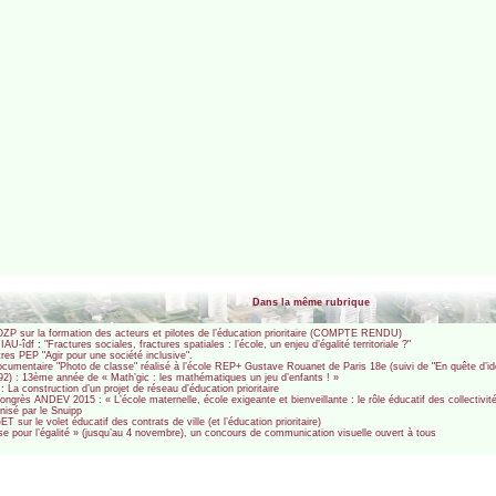
Dans la même rubrique
P sur la formation des acteurs et pilotes de l’éducation prioritaire (COMPTE RENDU)
-îdf : "Fractures sociales, fractures spatiales : l’école, un enjeu d’égalité territoriale ?"
es PEP "Agir pour une société inclusive".
mentaire "Photo de classe" réalisé à l’école REP+ Gustave Rouanet de Paris 18e (suivi de "En quête d’ide
2) : 13ème année de « Math’gic : les mathématiques un jeu d’enfants ! »
a construction d’un projet de réseau d’éducation prioritaire
grès ANDEV 2015 : « L’école maternelle, école exigeante et bienveillante : le rôle éducatif des collectiv
nisé par le Snuipp
sur le volet éducatif des contrats de ville (et l’éducation prioritaire)
se pour l’égalité » (jusqu’au 4 novembre), un concours de communication visuelle ouvert à tous