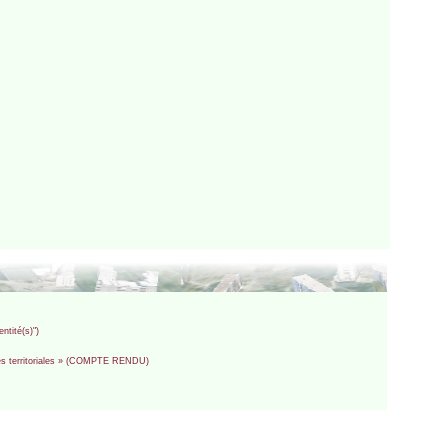
ntité(s)")
ités territoriales » (COMPTE RENDU)