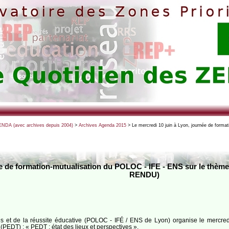
NDA (avec archives depuis 2004)
>
Archives Agenda 2015
> Le mercredi 10 juin à Lyon, journée de forma
ée de formation-mutualisation du POLOC - IFE - ENS sur le thème
RENDU)
les et de la réussite éducative (POLOC - IFÉ / ENS de Lyon) organise le mercre
e (PEDT) : « PEDT : état des lieux et perspectives ».