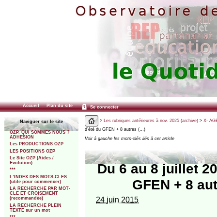
Accueil
Plan du site
Se connecter
>
Les rubriques antérieures à nov. 2025 (archive)
>
X- AGE
Naviguer sur le site
d’été du GFEN + 8 autres (…)
OZP. QUI SOMMES NOUS ?
ADHESION
Voir à gauche les mots-clés liés à cet article
Les PRODUCTIONS OZP
LES POSITIONS OZP
Le Site OZP (Aides /
Evolution)
Du 6 au 8 juillet 
***
L’INDEX DES MOTS-CLES
GFEN + 8 aut
(utile pour commencer)
LA RECHERCHE PAR MOT-
CLE ET CROISEMENT
24 juin 2015
(recommandée)
LA RECHERCHE PLEIN
TEXTE sur un mot