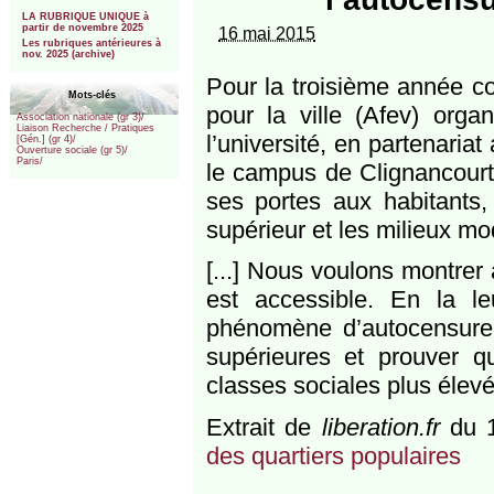
***
LA RUBRIQUE UNIQUE à
partir de novembre 2025
16 mai 2015
Les rubriques antérieures à
nov. 2025 (archive)
Pour la troisième année co
Mots-clés
pour la ville (Afev) orga
Association nationale (gr 3)/
Liaison Recherche / Pratiques
l’université, en partenari
[Gén.] (gr 4)/
Ouverture sociale (gr 5)/
Paris/
le campus de Clignancourt,
ses portes aux habitants, 
supérieur et les milieux mo
[...] Nous voulons montrer 
est accessible. En la le
phénomène d’autocensure,
supérieures et prouver q
classes sociales plus élev
Extrait de
liberation.fr
du 1
des quartiers populaires