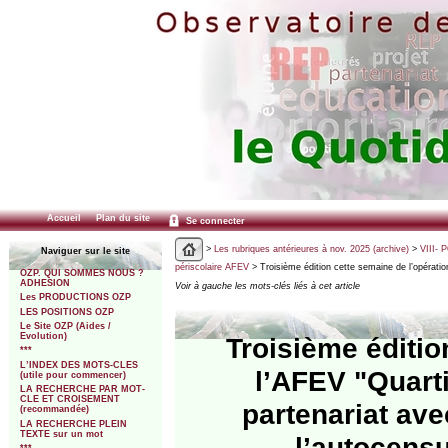
Accueil
Plan du site
Se connecter
>
Les rubriques antérieures à nov. 2025 (archive)
>
VIII- 
Naviguer sur le site
périscolaire AFEV
> Troisième édition cette semaine de l’opératio
OZP. QUI SOMMES NOUS ?
ADHESION
Voir à gauche les mots-clés liés à cet article
Les PRODUCTIONS OZP
LES POSITIONS OZP
Le Site OZP (Aides /
Evolution)
Troisième éditio
***
L’INDEX DES MOTS-CLES
l’AFEV "Quarti
(utile pour commencer)
LA RECHERCHE PAR MOT-
CLE ET CROISEMENT
partenariat ave
(recommandée)
LA RECHERCHE PLEIN
TEXTE sur un mot
l’autocensu