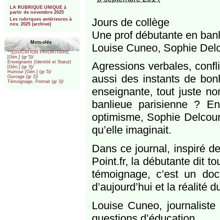
***
LA RUBRIQUE UNIQUE à
partir de novembre 2025
Jours de collège
Les rubriques antérieures à
nov. 2025 (archive)
Une prof débutante en ban
Mots-clés
Louise Cuneo, Sophie Delcou
**EDUCATION PRIORITAIRE
[Gén.] (gr 5)/
Enseignants (Identité et Statut)
Agressions verbales, confli
[Gén.] (gr 3)/
Humour [Gén.] (gr 5)/
aussi des instants de bonh
Ouvrage (gr 2)/
Témoignage, Portrait (gr 3)/
enseignante, tout juste no
banlieue parisienne ? En
optimisme, Sophie Delcourt
qu’elle imaginait.
Dans ce journal, inspiré de
Point.fr, la débutante dit 
témoignage, c’est un docu
d’aujourd’hui et la réalité 
Louise Cuneo, journaliste
questions d’éducation.