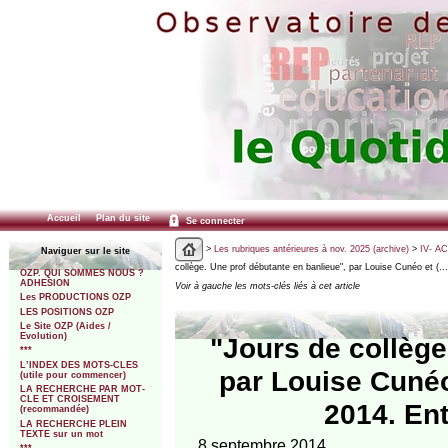
Accueil
Plan du site
Se connecter
>
Les rubriques antérieures à nov. 2025 (archive)
>
IV- A
Naviguer sur le site
collège. Une prof débutante en banlieue", par Louise Cunéo et (…
OZP. QUI SOMMES NOUS ?
ADHESION
Voir à gauche les mots-clés liés à cet article
Les PRODUCTIONS OZP
LES POSITIONS OZP
Le Site OZP (Aides /
Evolution)
"Jours de collège
***
L’INDEX DES MOTS-CLES
par Louise Cunéo 
(utile pour commencer)
LA RECHERCHE PAR MOT-
CLE ET CROISEMENT
2014. Ent
(recommandée)
LA RECHERCHE PLEIN
TEXTE sur un mot
8 septembre 2014