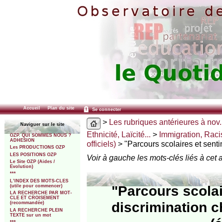
Accueil
Plan du site
Se connecter
>
Les rubriques antérieures à nov.
Naviguer sur le site
Ethnicité, Laïcité...
>
Immigration, Raci
OZP. QUI SOMMES NOUS ?
ADHESION
officiels)
> "Parcours scolaires et senti
Les PRODUCTIONS OZP
LES POSITIONS OZP
Voir à gauche les mots-clés liés à cet a
Le Site OZP (Aides /
Evolution)
***
L’INDEX DES MOTS-CLES
"Parcours scolai
(utile pour commencer)
LA RECHERCHE PAR MOT-
CLE ET CROISEMENT
discrimination 
(recommandée)
LA RECHERCHE PLEIN
TEXTE sur un mot