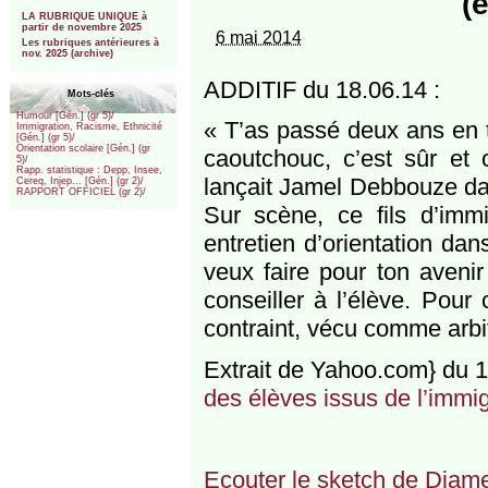
(
***
LA RUBRIQUE UNIQUE à
partir de novembre 2025
6 mai 2014
Les rubriques antérieures à
nov. 2025 (archive)
ADDITIF du 18.06.14 :
Mots-clés
Humour [Gén.] (gr 5)/
« T’as passé deux ans en t
Immigration, Racisme, Ethnicité
[Gén.] (gr 5)/
Orientation scolaire [Gén.] (gr
caoutchouc, c’est sûr et 
5)/
Rapp. statistique : Depp, Insee,
lançait Jamel Debbouze dan
Cereq, Injep... [Gén.] (gr 2)/
RAPPORT OFFICIEL (gr 2)/
Sur scène, ce fils d’imm
entretien d’orientation da
veux faire pour ton aveni
conseiller à l’élève. Pour
contraint, vécu comme arbit
Extrait de Yahoo.com} du 1
des élèves issus de l’immig
Ecouter le sketch de Djam