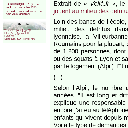
***
Extrait de «
Voilà.fr
», le 
LA RUBRIQUE UNIQUE à
partir de novembre 2025
jouent au milieu des détritus
Les rubriques antérieures à
nov. 2025 (archive)
Loin des bancs de l’école,
Mots-clés
milieu des détritus dan
**ECOLE [Act.] (gr 4)/
Efiv [Act.] (gr 4)/<50
lyonnaise, à Villeurban
Lyon 69/
Sans-abri, SDF (gr 5)/>50
Roumains pour la plupart, 
de 1.200 personnes, dont 
ou des squats à Lyon et sa 
par le logement (Alpil). Et
(...)
Selon l’Alpil, le nombre
années. "Il est long et dif
explique une responsable 
encore j’ai eu au téléphone
enfants qui vivent depuis m
Voilà le type de demandes 