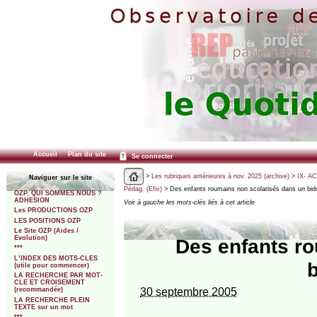
Accueil
Plan du site
Se connecter
>
Les rubriques antérieures à nov. 2025 (archive)
>
IX- A
Naviguer sur le site
Pédag. (Efiv)
> Des enfants roumains non scolarisés dans un bido
OZP. QUI SOMMES NOUS ?
ADHESION
Voir à gauche les mots-clés liés à cet article
Les PRODUCTIONS OZP
LES POSITIONS OZP
Le Site OZP (Aides /
Evolution)
Des enfants r
***
L’INDEX DES MOTS-CLES
b
(utile pour commencer)
LA RECHERCHE PAR MOT-
CLE ET CROISEMENT
30 septembre 2005
(recommandée)
LA RECHERCHE PLEIN
TEXTE sur un mot