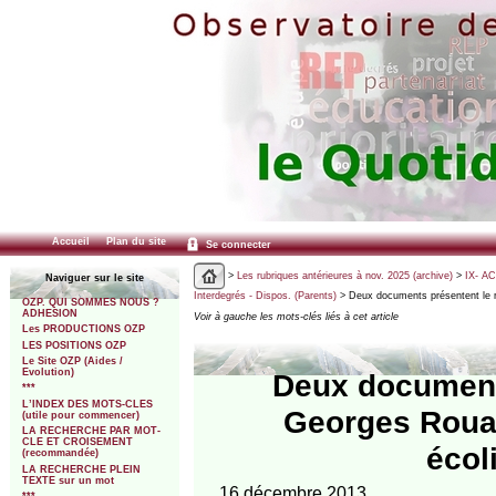
Accueil
Plan du site
Se connecter
>
Les rubriques antérieures à nov. 2025 (archive)
>
IX- A
Naviguer sur le site
Interdegrés - Dispos. (Parents)
> Deux documents présentent le 
OZP. QUI SOMMES NOUS ?
ADHESION
Voir à gauche les mots-clés liés à cet article
Les PRODUCTIONS OZP
LES POSITIONS OZP
Le Site OZP (Aides /
Evolution)
Deux document
***
L’INDEX DES MOTS-CLES
Georges Rouau
(utile pour commencer)
LA RECHERCHE PAR MOT-
CLE ET CROISEMENT
écol
(recommandée)
LA RECHERCHE PLEIN
TEXTE sur un mot
16 décembre 2013