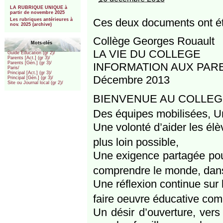
***
LA RUBRIQUE UNIQUE à
partir de novembre 2025
Ces deux documents ont été
Les rubriques antérieures à
nov. 2025 (archive)
Collège Georges Rouault
Mots-clés
LA VIE DU COLLEGE
Guide Education (gr 2)/
Parents [Act.] (gr 3)/
Parents [Gén.] (gr 3)/
INFORMATION AUX PAR
Paris/
Principal [Act.] (gr 3)/
Décembre 2013
Principal [Gén.] (gr 3)/
Site ou Journal local (gr 2)/
BIENVENUE AU COLLE
Des équipes mobilisées, Un
Une volonté d’aider les élè
plus loin possible,
Une exigence partagée pour
comprendre le monde, dans 
Une réflexion continue sur 
faire oeuvre éducative c
Un désir d’ouverture, vers l