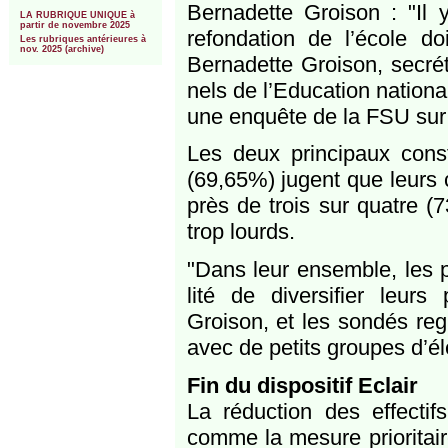
***
Bernadette Groison : "Il y 
LA RUBRIQUE UNIQUE à
partir de novembre 2025
refon­da­tion de l’école d
Les rubriques antérieures à
nov. 2025 (archive)
Bernadette Groison, secré­
nels de l’Education natio­n
une enquête de la FSU sur l’
Les deux prin­ci­paux cons
(69,65%) jugent que leurs co
près de trois sur quatre (7
trop lourds.
"Dans leur ensemble, les per
lité de diver­si­fier leurs 
Groison, et les son­dés reg
avec de petits groupes d’él
Fin du dis­po­si­tif Eclair
La réduc­tion des effec­tif
comme la mesure prio­ri­tair