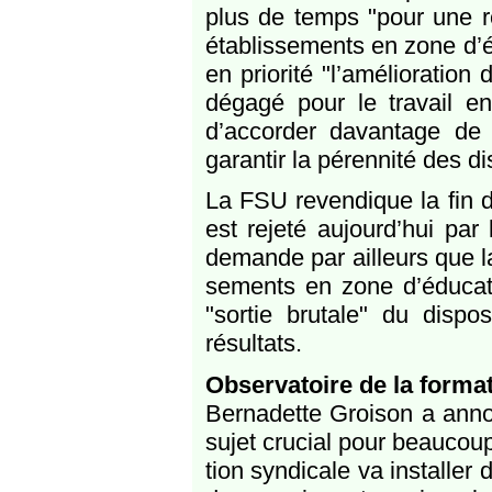
plus de temps "pour une réf
établis­se­ments en zone d’édu
en prio­rité "l’amélioratio
dégagé pour le tra­vail en
d’accorder davan­tage de 
garan­tir la péren­nité des d
La FSU reven­dique la fin du
est rejeté aujourd’hui par l
demande par ailleurs que la 
se­ments en zone d’éducation
"sor­tie bru­tale" du dis­po­
résultats.
Observatoire de la for­ma
Bernadette Groison a anno
sujet cru­cial pour beau­coup
tion syn­di­cale va ins­tal­l