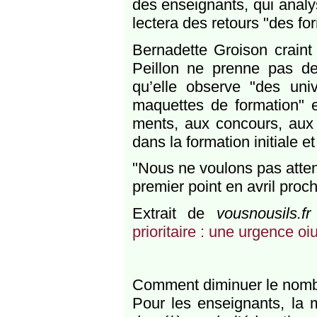
des ensei­gnants, qui ana­
lec­tera des retours "des for
Bernadette Groison craint 
Peillon ne prenne pas de
qu’elle observe "des uni­v
maquettes de for­ma­tion" e
ments, aux concours, aux c
dans la for­ma­tion ini­tiale e
"Nous ne vou­lons pas atte
pre­mier point en avril pro­c
Extrait de
vousnousils.fr
prioritaire : une urgence oi
Comment diminuer le nombr
Pour les enseignants, la 