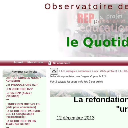
Accueil
Plan du site
Se connecter
>
Les rubriques antérieures à nov. 2025 (archive)
>
I- ED
Naviguer sur le site
l’éducation prioritaire, une "urgence" pour la FSU
OZP. QUI SOMMES NOUS ?
ADHESION
Voir à gauche les mots-clés liés à cet article
Les PRODUCTIONS OZP
LES POSITIONS OZP
Le Site OZP (Aides /
Evolution)
La refondation
***
L’INDEX DES MOTS-CLES
"u
(utile pour commencer)
LA RECHERCHE PAR MOT-
CLE ET CROISEMENT
12 décembre 2013
(recommandée)
LA RECHERCHE PLEIN
TEXTE sur un mot