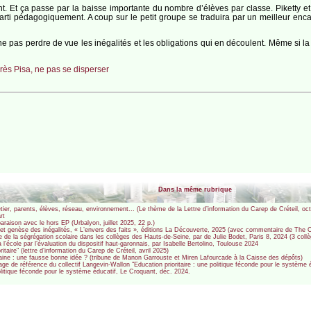
nt. Et ça passe par la baisse importante du nombre d’élèves par classe. Piketty 
arti pédagogiquement. A coup sur le petit groupe se traduira par un meilleur enca
 ne pas perdre de vue les inégalités et les obligations qui en découlent. Même si la
rès Pisa, ne pas se disperser
Dans la même rubrique
métier, parents, élèves, réseau, environnement... (Le thème de la Lettre d’information du Carep de Créteil, 
rt
araison avec le hors EP (Urbalyon, juillet 2025, 22 p.)
s et genèse des inégalités, « L’envers des faits », éditions La Découverte, 2025 (avec commentaire de The 
ue de la ségrégation scolaire dans les collèges des Hauts-de-Seine, par de Julie Bodet, Paris 8, 2024 (3 col
à l’école par l’évaluation du dispositif haut-garonnais, par Isabelle Bertolino, Toulouse 2024
itaire" (lettre d’information du Carep de Créteil, avril 2025)
rbaine : une fausse bonne idée ? (tribune de Manon Garrouste et Miren Lafourcade à la Caisse des dépôts)
age de référence du collectif Langevin-Wallon "Education prioritaire : une politique féconde pour le système
politique féconde pour le système éducatif, Le Croquant, déc. 2024.