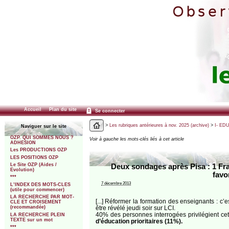
Accueil
Plan du site
Se connecter
>
Les rubriques antérieures à nov. 2025 (archive)
>
I- ED
Naviguer sur le site
OZP. QUI SOMMES NOUS ?
Voir à gauche les mots-clés liés à cet article
ADHESION
Les PRODUCTIONS OZP
LES POSITIONS OZP
Le Site OZP (Aides /
Deux sondages après Pisa : 1 Fran
Evolution)
favo
***
7 décembre 2013
L’INDEX DES MOTS-CLES
(utile pour commencer)
LA RECHERCHE PAR MOT-
[...] Réformer la formation des enseignants : c
CLE ET CROISEMENT
être révélé jeudi soir sur LCI.
(recommandée)
40% des personnes interrogées privilégient ce
LA RECHERCHE PLEIN
TEXTE sur un mot
d’éducation prioritaires (11%).
***