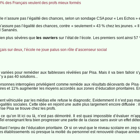
0% des Français veulent des profs mieux formés
le n’assure pas l’égalité des chances, selon un sondage CSA pour « Les Echos » et 
e n’assure pas l’égalité des chances, contre « seulement » 43 % chez les jeunes. « Il 
rd Sananès.
bien plus sévères que
les ouvriers
sur l’état de l’école. Les premiers sont ainsi 5
ais sur deux, l’école ne joue palus son rôle d’ascenseur social
 variées pour remédier aux faiblesses révélées par Pisa. Mais il va bien falloir s’
n’y a pas 40 solutions...
onnes interrogées privilégient comme remède aux résultats décevants de Pisa 
res et 11% augmenter les moyens accordés aux zones d’éducation prioritaires. En cl
nt véhiculée par les médias elle refuse le diagnostic. Evidemment il n’est pas ma
galités sociales. Cette idée en rejoint une autre plus largement encore diffusée : il
crise Pisa se trouve chez les profs.
à ce qu’on lit ici ou là, n’est pas démontré. Il est quasi impossible d’évaluer m’
. Tel enseignant fera bien progresser une partie de la classe sans avoir un effet déter
rd l’enjeu de l’éducation prioritaire. Or si on veut que le niveau scolaire en zep s’
es établissements où presque la moitié du personnel est renouvelé chaque année. D