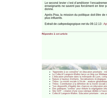
Le second levier c’est d’améliorer l’encadreme
enseignants ne savent pas forcément en tirer p
donne.
Après Pisa, la mission du politique doit être de
plus influents.
Extrait de
cafepedagogique.net
du 09.12.13 :
Ap
Répondre à cet article
"Apprendre à se connaître" en éducation prioritaire : 
Le Collectif Langevin-Wallon lance un blog sur Médiapa
L’éducation prioritaire dans la métropole de Lyon, comp
Nature à hauteur d’enfants. Socialisations écologique
Thèse. La mixité sociale à l’école : analyse géopolitiq
Thèse. Contribution à la définition de la mixité sociale 
"Les dispositifs d’égalité des chances en éducation prior
Des politiques "zonées" pour réduire la ségrégation u
Site OZP : création d’une sous-rubrique dédiée à l’ouvr
Collectif Langevin-Wallon. Education prioritaire : une 