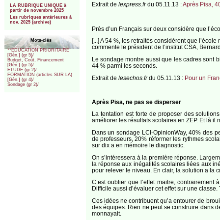
Extrait de
lexpress.fr
du 05.11.13 :
Après Pisa, 4
LA RUBRIQUE UNIQUE à
partir de novembre 2025
Les rubriques antérieures à
nov. 2025 (archive)
Près d’un Français sur deux considère que l’éco
[...] A 54 %, les retraités considèrent que l’écol
Mots-clés
commente le président de l’institut CSA, Berna
**EDUCATION PRIORITAIRE
[Gén.] (gr 5)/
Le sondage montre aussi que les cadres sont 
Budget, Coût, Financement
44 % parmi les seconds.
[Gén.] (gr 5)/
ETUDE (gr 2)/
FORMATION (articles SUR LA)
Extrait de
lesechos.fr
du 05.11.13 :
Pour un Franç
[Gén.] (gr 4)/
Sondage (gr 2)/
Après Pisa, ne pas se disperser
La tentation est forte de proposer des solutions
améliorer les résultats scolaires en ZEP. Et là il 
Dans un sondage LCI-OpinionWay, 40% des pers
de professeurs, 20% réformer les rythmes scolai
sur dix a en mémoire le diagnostic.
On s’intéressera à la première réponse. Largeme
la réponse aux inégalités scolaires liées aux iné
pour relever le niveau. En clair, la solution a la 
C’est oublier que l’effet maitre, contrairement 
Difficile aussi d’évaluer cet effet sur une classe
Ces idées ne contribuent qu’a entourer de brouilla
des équipes. Rien ne peut se construire dans d
monnayait.