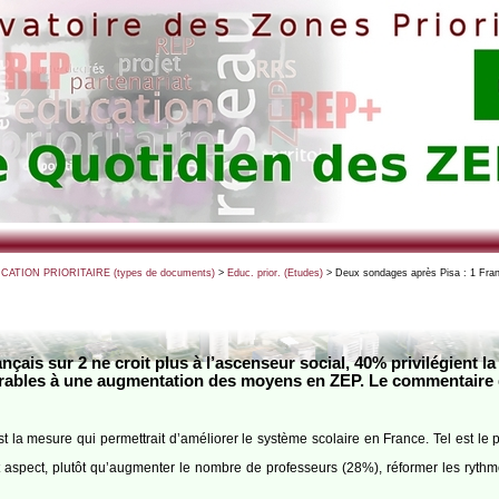
UCATION PRIORITAIRE (types de documents)
>
Educ. prior. (Etudes)
> Deux sondages après Pisa : 1 Franç
çais sur 2 ne croit plus à l’ascenseur social, 40% privilégient 
rables à une augmentation des moyens en ZEP. Le commentaire
’est la mesure qui permettrait d’améliorer le système scolaire en France. Tel est 
t aspect, plutôt qu’augmenter le nombre de professeurs (28%), réformer les ryth