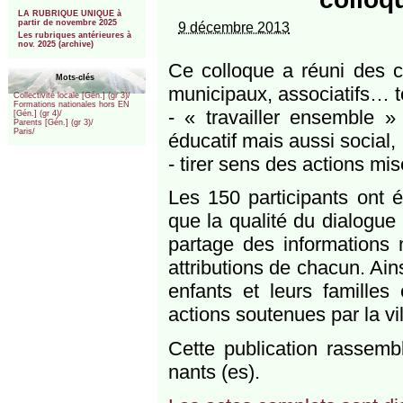
***
LA RUBRIQUE UNIQUE à
partir de novembre 2025
9 décembre 2013
Les rubriques antérieures à
nov. 2025 (archive)
Ce col­loque a réuni des che
Mots-clés
muni­cipaux, asso­ciatifs… t
Collectivité locale [Gén.] (gr 3)/
Formations nationales hors EN
- « tra­vailler ensemble »
[Gén.] (gr 4)/
Parents [Gén.] (gr 3)/
Paris/
éducatif mais aussi social,
- tirer sens des actions mi
Les 150 par­ti­ci­pants ont
que la qualité du dia­logue
partage des infor­ma­tions
attri­bu­tions de chacun. Ai
enfants et leurs familles
actions sou­tenues par la vi
Cette publi­cation ras­semb
nants (es).