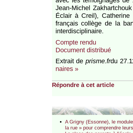
avec les témoi­gnages de :
Jean-​​Michel Zakhart­chou
Éclair à Creil), Catherine
français collège de la ban­
interdisciplinaire.
Compte ​​rendu
Document dis­tribué
Extrait de
prisme.fr
du 27.1
naires »
Répondre à cet article
A Grigny (Essonne), le module
la rue » pour comprendre leurs