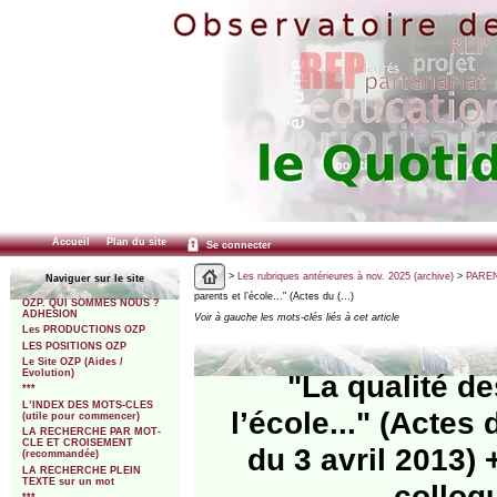
Accueil
Plan du site
Se connecter
>
Les rubriques antérieures à nov. 2025 (archive)
>
PARENT
Naviguer sur le site
parents et l’école..." (Actes du (…)
OZP. QUI SOMMES NOUS ?
ADHESION
Voir à gauche les mots-clés liés à cet article
Les PRODUCTIONS OZP
LES POSITIONS OZP
Le Site OZP (Aides /
Evolution)
"La qualité de
***
L’INDEX DES MOTS-CLES
l’école..." (Actes
(utile pour commencer)
LA RECHERCHE PAR MOT-
CLE ET CROISEMENT
du 3 avril 2013) 
(recommandée)
LA RECHERCHE PLEIN
TEXTE sur un mot
colloq