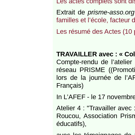
Les actes com­plets sont di
Extrait de
prisme-asso.org
familles et l’école, facteur
Les résumé des Actes (10 
TRA­VAILLER avec : « Col­l
Compte-​​rendu de l’ateli
réseau PRISME ((Pro­motion
lors de la journée de l’A
Français)
In L’AFEF - le 17 novembr
Atelier 4 : "Tra­vailler avec
Roucou, Asso­ciation Prisme
éducatifs),