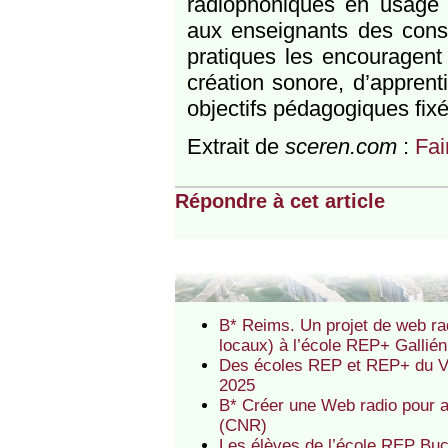
radiophoniques en usage
aux enseignants des conse
pratiques les encouragent 
création sonore, d’apprent
objectifs pédagogiques fixés
Extrait de
sceren.com
:
Fai
Répondre à cet article
B* Reims. Un projet de web rad
locaux) à l’école REP+ Gallié
Des écoles REP et REP+ du Va
2025
B* Créer une Web radio pour a
(CNR)
Les élèves de l’école REP Buca