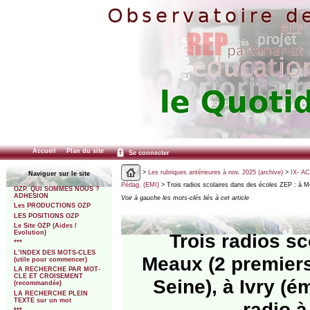
Accueil
Plan du site
Se connecter
>
Les rubriques antérieures à nov. 2025 (archive)
>
IX- A
Naviguer sur le site
Pédag. (EMI)
> Trois radios scolaires dans des écoles ZEP : à M
OZP. QUI SOMMES NOUS ?
ADHESION
Voir à gauche les mots-clés liés à cet article
Les PRODUCTIONS OZP
LES POSITIONS OZP
Le Site OZP (Aides /
Evolution)
Trois radios s
***
L’INDEX DES MOTS-CLES
Meaux (2 premiers
(utile pour commencer)
LA RECHERCHE PAR MOT-
CLE ET CROISEMENT
Seine), à Ivry (é
(recommandée)
LA RECHERCHE PLEIN
TEXTE sur un mot
radio à