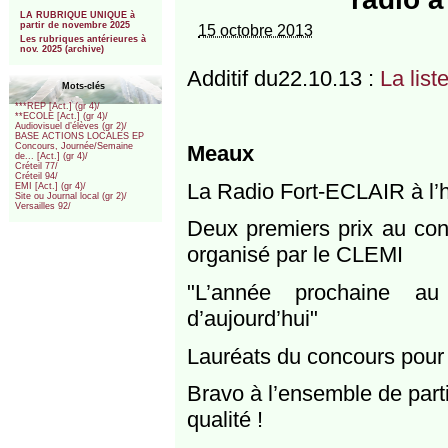
***
LA RUBRIQUE UNIQUE à
partir de novembre 2025
15 octobre 2013
Les rubriques antérieures à
nov. 2025 (archive)
Additif du22.10.13 :
La list
Mots-clés
***REP [Act.] (gr 4)/
**ECOLE [Act.] (gr 4)/
Audiovisuel d’élèves (gr 2)/
BASE ACTIONS LOCALES EP
Meaux
Concours, Journée/Semaine
de... [Act.] (gr 4)/
Créteil 77/
Créteil 94/
La Radio Fort-ECLAIR à l’
EMI [Act.] (gr 4)/
Site ou Journal local (gr 2)/
Versailles 92/
Deux premiers prix au co
organisé par le CLEMI
"L’année prochaine a
d’aujourd’hui"
Lauréats du concours pour l
Bravo à l’ensemble de part
qualité !