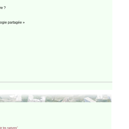
re ?
gogie partagée »
r les ruptures"