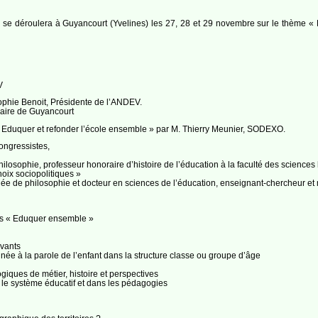
 se déroulera à Guyancourt (Yvelines) les 27, 28 et 29 novembre sur le thème «
V
phie Benoit, Présidente de l’ANDEV.
Maire de Guyancourt
« Eduquer et refonder l’école ensemble » par M. Thierry Meunier, SODEXO.
ongressistes,
losophie, professeur honoraire d’histoire de l’éducation à la faculté des science
oix sociopolitiques »
 de philosophie et docteur en sciences de l’éducation, enseignant-chercheur et ma
ers « Eduquer ensemble »
ovants
nnée à la parole de l’enfant dans la structure classe ou groupe d’âge
giques de métier, histoire et perspectives
s le système éducatif et dans les pédagogies