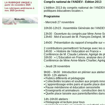
Congrès national de l’ANDEV - Edition 2013
LA RUBRIQUE UNIQUE à
partir de novembre 2025
L’édition 2013 du congrès national de l’ANDEV
Les rubriques antérieures à
politiques éducatives locales ».
nov. 2025 (archive)
Programme
Mots-clés
- Mercredi 27 novembre
Versailles 78/
10h30-12h15 : Assemblée Générale de l’ANDE
13h30 : Ouverture du congrès par Mme Anne-So
13h40 : Mot d’accueil de M. François Deligné, 
14h00 : Présentation du rapport d’enquête sur 
2 contributions permettront l’échange avec les c
14h30 : « Histoire de l’éducation en France »
Conférence de M. Claude Lelievre, Agrégé de phi
16h30 : « L’Education en France, analyse des ch
Conférence de Mme Anne-Marie Chartier, Agrégée
- Jeudi 28 novembre
9h00 – 9h30 : Introduction en plénier aux ateli
9h30- 12h ateliers :
• Publics différents et pédagogie
• Collectivités locales et soutien aux projets inn
• L’apprentissage entre pairs et quelle place do
• Pause méridienne et éducation sensorielle
• Enseignants et animateurs : construction des lo
• Quelle place laissée aux parents/familles dan
14h-16h30 ateliers :
• Pédagogie et lecture pour tous