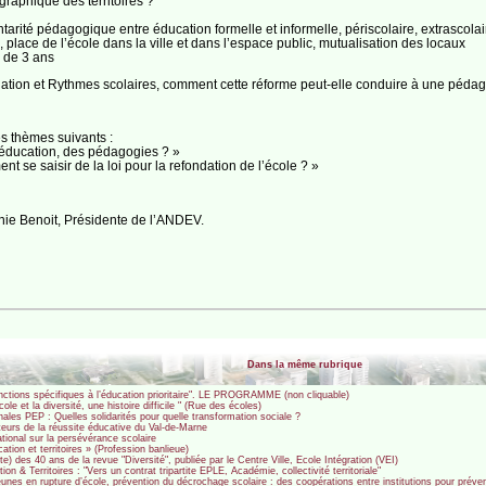
raphique des territoires ?
ité pédagogique entre éducation formelle et informelle, périscolaire, extrascolai
e, place de l’école dans la ville et dans l’espace public, mutualisation des locaux
– de 3 ans
ndation et Rythmes scolaires, comment cette réforme peut-elle conduire à une péda
s thèmes suivants :
 l’éducation, des pédagogies ? »
nt se saisir de la loi pour la refondation de l’école ? »
ie Benoit, Présidente de l’ANDEV.
Dans la même rubrique
ctions spécifiques à l’éducation prioritaire". LE PROGRAMME (non cliquable)
e et la diversité, une histoire difficile " (Rue des écoles)
les PEP : Quelles solidarités pour quelle transformation sociale ?
teurs de la réussite éducative du Val-de-Marne
tional sur la persévérance scolaire
ion et territoires » (Profession banlieue)
 des 40 ans de la revue "Diversité", publiée par le Centre Ville, Ecole Intégration (VEI)
 & Territoires : "Vers un contrat tripartite EPLE, Académie, collectivité territoriale"
nes en rupture d’école, prévention du décrochage scolaire : des coopérations entre institutions pour préveni