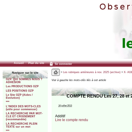
Accueil
Plan du site
Se connecter
>
Les rubriques antérieures à nov. 2025 (archive)
>
X- AGE
Naviguer sur le site
OZP. QUI SOMMES NOUS ?
Voir à gauche les mots-clés liés à cet article
ADHESION
Les PRODUCTIONS OZP
LES POSITIONS OZP
Le Site OZP (Aides /
COMPTE RENDU Les 27, 28 et 29
Evolution)
***
16 juillet 2013
L’INDEX DES MOTS-CLES
(utile pour commencer)
LA RECHERCHE PAR MOT-
Additif
CLE ET CROISEMENT
Lire le compte rendu
(recommandée)
LA RECHERCHE PLEIN
TEXTE sur un mot
***