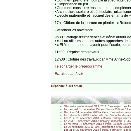
• Comment prendre en compte la spécificité géog
• L’importance du jeu
• Comment construire ensemble une complémentar
• Architecture scolaire et périscolaire, urbanism
• L’école maternelle et l’accueil des enfants de 
17h : Clôture de la journée en plénier : « Refo
- Vendredi 29 novembre
9h30 : Partage d’expériences et débat autour de
• « Ici ou ailleurs, quelles autres approches de
• « Et Maintenant quel avenir pour l’école, comme
11h00 : Reprise des travaux
12h30 : Clôture des travaux par Mme Anne-Soph
Télécharger le préprogramme
Extrait de
andev.fr
Répondre à cet article
Séminaire professionnel OZP 2013. "Les enjeux des fon
Le mercredi 11 décembre 15h sur France Culture, " L’écol
Du 12 au 14 décembre 2013 à Paris, Rencontres nationa
Le 6 décembre 2013 à Alfortville, 3e Rencontre des ac
Les 28 et 29 novembre 2013, à Rouen, colloque interna
Le jeudi 12 décembre 2013 à Bobigny, rencontre « Educat
Le mercredi 18 décembre 2013 à Paris, Journée (ouverte)
Le 26 novembre 2013 à Paris, conférence-débat Education
Les 21 et 22 novembre 2013 à Paris, Formation "Les jeu