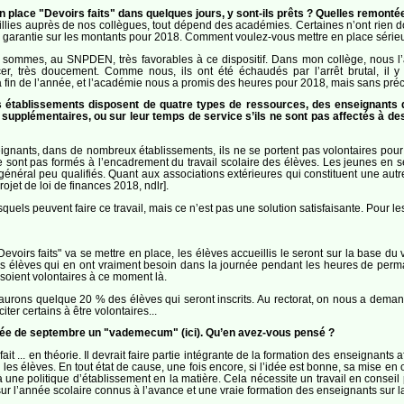
n place "Devoirs faits" dans quelques jours, y sont-ils prêts ? Quelles remonté
illies auprès de nos collègues, tout dépend des académies. Certaines n’ont rien
ns garantie sur les montants pour 2018. Comment voulez-vous mettre en place sérieu
s sommes, au SNPDEN, très favorables à ce dispositif. Dans mon collège, nous l
er, très doucement. Comme nous, ils ont été échaudés par l’arrêt brutal, il 
a fin de l’année, et l’académie nous a promis des heures pour 2018, mais sans préc
s établissements disposent de quatre types de ressources, des enseignants 
upplémentaires, ou sur leur temps de service s’ils ne sont pas affectés à des 
gnants, dans de nombreux établissements, ils ne se portent pas volontaires pour 
 sont pas formés à l’encadrement du travail scolaire des élèves. Les jeunes en ser
 général peu qualifiés. Quant aux associations extérieures qui constituent une aut
ojet de loi de finances 2018, ndlr].
els peuvent faire ce travail, mais ce n’est pas une solution satisfaisante. Pour les
evoirs faits" va se mettre en place, les élèves accueillis le seront sur la base d
 élèves qui en ont vraiment besoin dans la journée pendant les heures de perman
soient volontaires à ce moment là.
 aurons quelque 20 % des élèves qui seront inscrits. Au rectorat, on nous a dema
citer certains à être volontaires...
ntrée de septembre un "vademecum" (ici). Qu’en avez-vous pensé ?
t ... en théorie. Il devrait faire partie intégrante de la formation des enseignants a
les élèves. En tout état de cause, une fois encore, si l’idée est bonne, sa mise en
à une politique d’établissement en la matière. Cela nécessite un travail en consei
l’année scolaire connus à l’avance et une vraie formation des enseignants sur la 