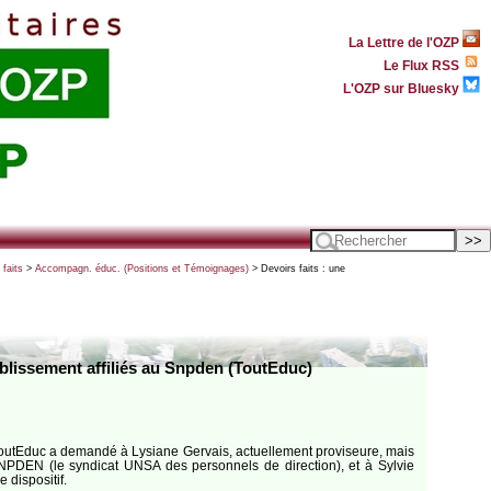
La Lettre de l'OZP
Le Flux RSS
L'OZP sur Bluesky
faits
>
Accompagn. éduc. (Positions et Témoignages)
> Devoirs faits : une
ablissement affiliés au Snpden (ToutEduc)
 ToutEduc a demandé à Lysiane Gervais, actuellement proviseure, mais
NPDEN (le syndicat UNSA des personnels de direction), et à Sylvie
dispositif.