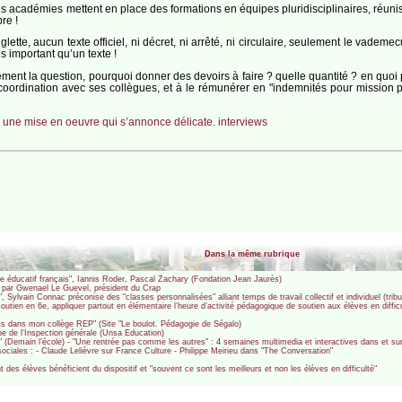
es académies mettent en place des formations en équipes pluridisciplinaires, réuni
re !
tte, aucun texte officiel, ni décret, ni arrêté, ni circulaire, seulement le vademecu
us important qu’un texte !
ement la question, pourquoi donner des devoirs à faire ? quelle quantité ? en quoi
oordination avec ses collègues, et à le rémunérer en "indemnités pour mission part
 : une mise en oeuvre qui s’annonce délicate. interviews
Dans la même rubrique
 éducatif français", Iannis Roder, Pascal Zachary (Fondation Jean Jaurès)
e par Gwenael Le Guevel, président du Crap
", Sylvain Connac préconise des "classes personnalisées" alliant temps de travail collectif et individuel (tr
 soutien en 6e, appliquer partout en élémentaire l’heure d’activité pédagogique de soutien aux élèves en diff
aits dans mon collège REP" (Site "Le boulot. Pédagogie de Ségalo)
ape de l’Inspection générale (Unsa Education)
" (Demain l’école) - "Une rentrée pas comme les autres" : 4 semaines multimedia et interactives dans et su
sociales : - Claude Lelièvre sur France Culture - Philippe Meirieu dans "The Conversation"
 des élèves bénéficient du dispositif et "souvent ce sont les meilleurs et non les élèves en difficulté"