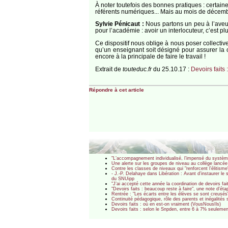
À noter toutefois des bonnes pratiques : certain
référents numériques... Mais au mois de décemb
Sylvie Pénicaut :
Nous partons un peu à l’aveugle
pour l’académie : avoir un interlocuteur, c’est pl
Ce dispositif nous oblige à nous poser collectiv
qu’un enseignant soit désigné pour assurer la c
encore à la principale de faire le travail !
Extrait de
touteduc.fr
du 25.10.17 :
Devoirs faits
Répondre à cet article
"L’accompagnement individualisé, l’impensé du système
Une alerte sur les groupes de niveau au collège lancé
Contre les classes de niveaux qui "renforcent l’élitisme
- J.-P. Delahaye dans Libération : Avant d’instaurer le
du SNUipp
"J’ai accepté cette année la coordination de devoirs f
"Devoirs faits : beaucoup reste à faire", une note d’ét
Rentrée : "Les écarts entre les élèves se sont creusés
Continuité pédagogique, rôle des parents et inégalités 
Devoirs faits : où en est-on vraiment (VousNousIls)
Devoirs faits : selon le Snpden, entre 6 à 7% seulement