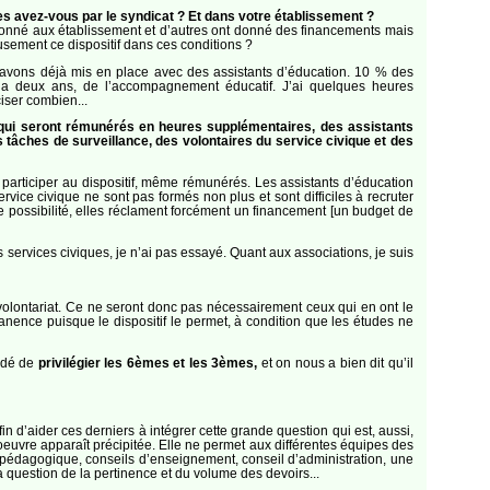
es avez-vous par le syndicat ? Et dans votre établissement ?
 donné aux établissement et d’autres ont donné des financements mais
sement ce dispositif dans ces conditions ?
’avons déjà mis en place avec des assistants d’éducation. 10 % des
y a deux ans, de l’accompagnement éducatif. J’ai quelques heures
iser combien...
qui seront rémunérés en heures supplémentaires, des assistants
tâches de surveillance, des volontaires du service civique et des
participer au dispositif, même rémunérés. Les assistants d’éducation
vice civique ne sont pas formés non plus et sont difficiles à recruter
re possibilité, elles réclament forcément un financement [un budget de
 services civiques, je n’ai pas essayé. Quant aux associations, je suis
u volontariat. Ce ne seront donc pas nécessairement ceux qui en ont le
ence puisque le dispositif le permet, à condition que les études ne
ndé de
privilégier les 6èmes et les 3èmes,
et on nous a bien dit qu’il
fin d’aider ces derniers à intégrer cette grande question qui est, aussi,
 oeuvre apparaît précipitée. Elle ne permet aux différentes équipes des
l pédagogique, conseils d’enseignement, conseil d’administration, une
question de la pertinence et du volume des devoirs...