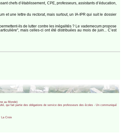
ssant chefs d’établissement, CPE, professeurs, assistants d’éducation,
m et une lettre du rectorat, mais surtout, un IA-IPR qui suit le dossier
 permettent-ils de lutter contre les inégalités ? Le vademecum propose
iculière", mais celles-ci ont été distribuées au mois de juin... C’est
ibune au Monde)
iculté, qui fait partie des obligations de service des professeurs des écoles - Un communiqué
r La Croix