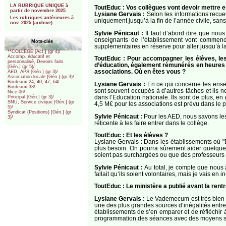
LA RUBRIQUE UNIQUE à
ToutEduc : Vos collègues vont devoir mettre e
partir de novembre 2025
Lysiane Gervais :
Selon les informations recue
Les rubriques antérieures à
uniquement jusqu’à la fin de l’année civile, sa
nov. 2025 (archive)
Sylvie Pénicaut :
Il faut d’abord dire que nou
enseignants de l’établissement vont commenc
Mots-clés
supplémentaires en réserve pour aller jusqu’à l
**COLLEGE [Act.] (gr 4)/
Accomp. éducatif et
ToutEduc : Pour accompagner les élèves, le
personnalisé, Devoirs faits
d’éducation, également rémunérés en heures s
[Gén.] (gr 5)/
associations. Où en êtes vous ?
AED, APS [Gén.] (gr 3)/
Association locale (Gén.) (gr 3)/
Bordeaux 24, 40, 47, 64/
Lysiane Gervais :
En ce qui concerne les ensei
Bordeaux 33/
sont souvent occupés à d’autres tâches et ils ne
Nice 06/
dans l’Education nationale. Ils sont de plus, en
Principal [Gén.] (gr 3)/
SNU, Service civique [Gén.] (gr
4,5 M€ pour les associations est prévu dans le pr
5)/
Syndicat (Positions) [Gén.] (gr
Sylvie Pénicaut :
Pour les AED, nous savons lesqu
3)/
réticente à les faire entrer dans le collège.
ToutEduc : Et les élèves ?
Lysiane Gervais : Dans les établissements où "D
plus besoin. On pourra sûrement aider quelques
soient pas surchargées ou que des professeurs 
Sylvie Pénicaut :
Au total, je compte que nous
fallait qu’ils soient volontaires, mais je vais en in
ToutEduc : Le ministère a publié avant la re
Lysiane Gervais :
Le Vademecum est très bien fai
une des plus grandes sources d’inégalités entre 
établissements de s’en emparer et de réfléchir 
programmation des séances avec des moyens sur 