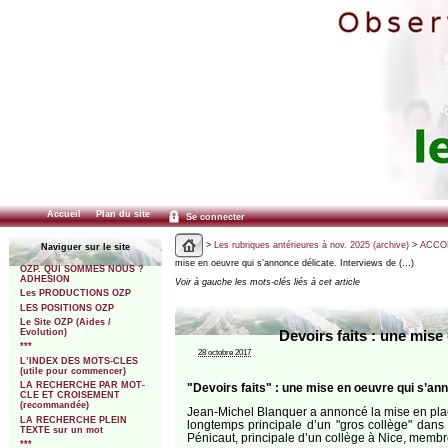
Accueil
Plan du site
Se connecter
>
Les rubriques antérieures à nov. 2025 (archive)
>
ACCOM
Naviguer sur le site
mise en oeuvre qui s’annonce délicate. Interviews de (…)
OZP. QUI SOMMES NOUS ?
ADHESION
Voir à gauche les mots-clés liés à cet article
Les PRODUCTIONS OZP
LES POSITIONS OZP
Le Site OZP (Aides /
Evolution)
Devoirs faits : une mise
***
28 octobre 2017
L’INDEX DES MOTS-CLES
(utile pour commencer)
LA RECHERCHE PAR MOT-
"Devoirs faits" : une mise en oeuvre qui s’ann
CLE ET CROISEMENT
(recommandée)
Jean-Michel Blanquer a annoncé la mise en plac
LA RECHERCHE PLEIN
longtemps principale d’un "gros collège" dan
TEXTE sur un mot
Pénicaut, principale d’un collège à Nice, memb
***