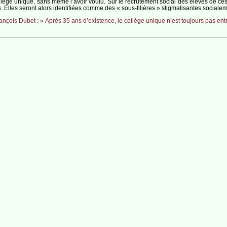
ège unique, sans même l’avoir voulu. Sur le recrutement social des élèves de ces fil
. Elles seront alors identifiées comme des « sous-filières » stigmatisantes socialem
ançois Dubet : « Après 35 ans d’existence, le collège unique n’est toujours pas en