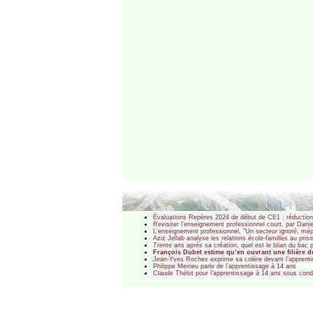
Évaluations Repères 2024 de début de CE1 : réductio
Revisiter l’enseignement professionnel court, par Dani
L’enseignement professionnel, "Un secteur ignoré, mépr
Aziz Jellab analyse les relations école-familles au pri
Trente ans après sa création, quel est le bilan du bac p
François Dubet estime qu’en ouvrant une filière d
Jean-Yves Rochex exprime sa colère devant l’apprent
Philippe Meirieu parle de l’apprentissage à 14 ans
Claude Thélot pour l’apprentissage à 14 ans sous cond