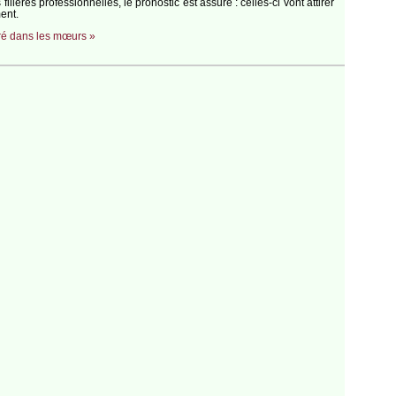
ières professionnelles, le pronostic est assuré : celles-ci vont attirer
ent.
tré dans les mœurs »