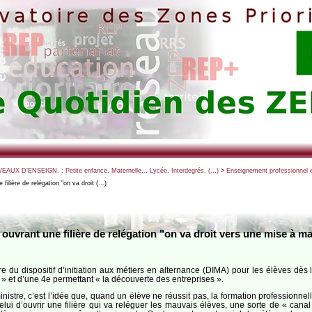
VEAUX D’ENSEIGN. : Petite enfance, Maternelle.., Lycée, Interdegrés, (…)
>
Enseignement professionnel 
ilière de relégation "on va droit (…)
ouvrant une filière de relégation "on va droit vers une mise à m
re du dispositif d’initiation aux métiers en alternance (DIMA) pour les élèves dès
» et d’une 4e permettant « la découverte des entreprises ».
stre, c’est l’idée que, quand un élève ne réussit pas, la formation professionnelle 
celui d’ouvrir une filière qui va reléguer les mauvais élèves, une sorte de « cana