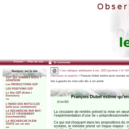
Accueil
Plan du site
Se connecter
>
Les rubriques antérieures à nov. 2025 (archive)
>
VI- NI
Naviguer sur le site
chercheurs et experts)
> François Dubet estime qu’en ouvrant une f
OZP. QUI SOMMES NOUS ?
ADHESION
Voir à gauche les mots-clés liés à cet article
Les PRODUCTIONS OZP
LES POSITIONS OZP
Le Site OZP (Aides /
Evolution)
François Dubet estime qu’en 
***
12 mai 2011
L’INDEX DES MOTS-CLES
(utile pour commencer)
LA RECHERCHE PAR MOT-
La circulaire de rentrée prévoit la mise en œuv
CLE ET CROISEMENT
l’expérimentation d’une 3e « préprofessionnelle 
(recommandée)
LA RECHERCHE PLEIN
Ce qui est choquant dans les propositions du mini
TEXTE sur un mot
scolaire, le ministre prend un risque majeur : 
***