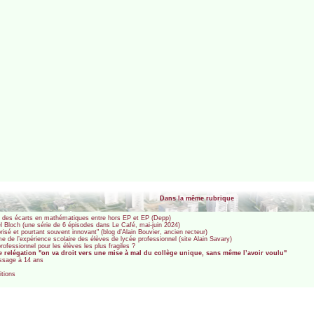
Dans la même rubrique
n des écarts en mathématiques entre hors EP et EP (Depp)
el Bloch (une série de 6 épisodes dans Le Café, mai-juin 2024)
isé et pourtant souvent innovant" (blog d’Alain Bouvier, ancien recteur)
sme de l’expérience scolaire des élèves de lycée professionnel (site Alain Savary)
rofessionnel pour les élèves les plus fragiles ?
e relégation "on va droit vers une mise à mal du collège unique, sans même l’avoir voulu"
issage à 14 ans
itions