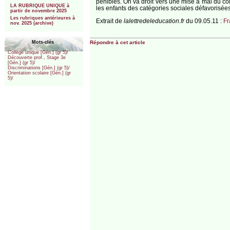
pénibles. On va droit vers une mise à mal du coll
LA RUBRIQUE UNIQUE à
les enfants des catégories sociales défavorisées
partir de novembre 2025
Les rubriques antérieures à
Extrait de
lalettredeleducation.fr
du 09.05.11 :
Fr
nov. 2025 (archive)
Répondre à cet article
Mots-clés
Collège unique [Gén.] (gr 5)/
Découverte prof., Stage 3e
[Gén.] (gr 5)/
Discriminations [Gén.] (gr 5)/
Orientation scolaire [Gén.] (gr
5)/